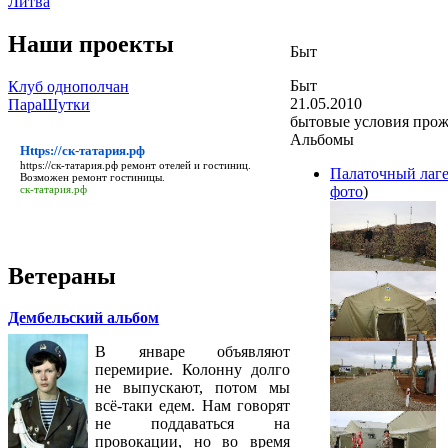
Литва
Наши проекты
Быт
Быт
Клуб однополчан
21.05.2010
ПараШутки
бытовые условия про
Альбомы
Https://ск-татария.рф
https://ск-татария.рф
ремонт отелей и гостиниц.
Палаточный лаге
Возможен ремонт гостиницы.
фото
)
ск-татария.рф
Ветераны
Дембельский альбом
В январе объявляют
перемирие. Колонну долго
не выпускают, потом мы
всё-таки едем. Нам говорят
не поддаваться на
провокации, но во время