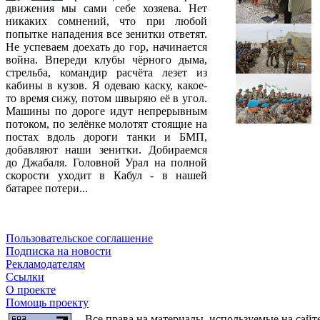
движения мы сами себе хозяева. Нет
никаких сомнений, что при любой
попытке нападения все зенитки ответят.
Не успеваем доехать до гор, начинается
война. Впереди клубы чёрного дыма,
стрельба, командир расчёта лезет из
кабины в кузов. Я одеваю каску, какое-
то время сижу, потом швыряю её в угол.
Машины по дороге идут непрерывным
потоком, по зелёнке молотят стоящие на
постах вдоль дороги танки и БМП,
добавляют наши зенитки. Добираемся
до Джабаля. Головной Урал на полной
скорости уходит в Кабул - в нашей
батарее потери...
Пользовательское соглашение
Подписка на новости
Рекламодателям
Ссылки
О проекте
Помощь проекту
Все права на материалы, используемые на сайт