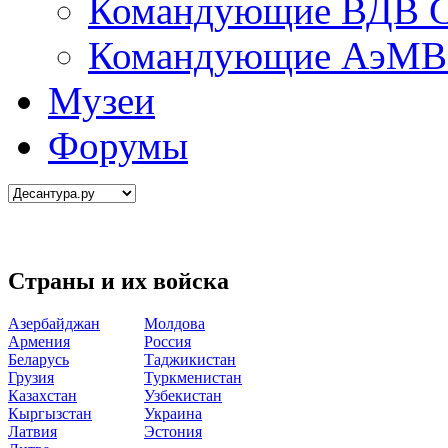
Командующие ВДВ С
Командующие АэМВ 
Музеи
Форумы
Страны и их войска
Азербайджан
Молдова
Армения
Россия
Беларусь
Таджикистан
Грузия
Туркменистан
Казахстан
Узбекистан
Кыргызстан
Украина
Латвия
Эстония