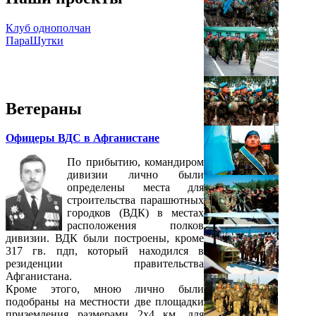
Клуб однополчан
ПараШутки
Ветераны
Офицеры ВДС в Афганистане
По прибытию, командиром
дивизии лично были
определены места для
строительства парашютных
городков (ВДК) в местах
расположения полков
дивизии. ВДК были построены, кроме
317 гв. пдп, который находился в
резиденции правительства
Афганистана.
Кроме этого, мною лично были
подобраны на местности две площадки
приземления размерами 2х4 км, для