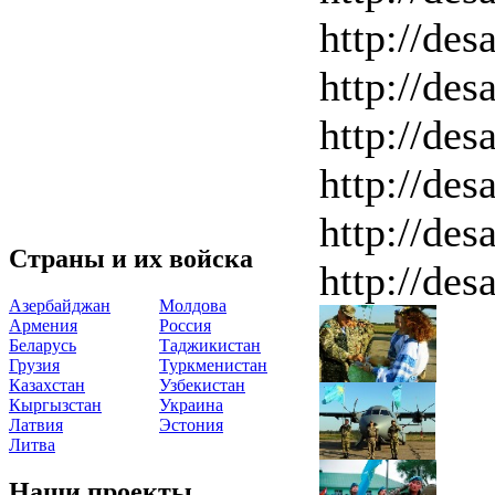
http://des
http://des
http://des
http://des
http://des
Страны и их войска
http://des
Азербайджан
Молдова
Армения
Россия
Беларусь
Таджикистан
Грузия
Туркменистан
Казахстан
Узбекистан
Кыргызстан
Украина
Латвия
Эстония
Литва
Наши проекты