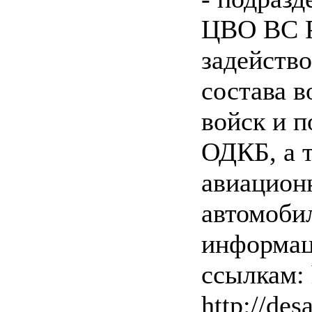
ЦВО ВС Р
задейств
состава 
войск и п
ОДКБ, а 
авиацион
автомоби
информац
ссылкам: 
http://des