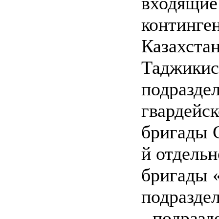
входящие
континге
Казахстан
Таджикист
подраздел
гвардейс
бригады 
й отдель
бригады 
подразде
- подраз