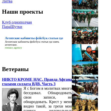
Литва
Наши проекты
Клуб однополчан
ПараШутки
Агентские кабинеты фейсбук статья где
Агентские кабинеты фейсбук статья где
взять
агентские.
rentacc.agency
Ветераны
НИКТО КРОМЕ НАС. Правда Афгана
глазами солдата ВДВ. Часть 3
Я с Богом в молитвах много
беседовал. Обнародовать
свои записи, не
обнародовать. Крест у меня
видно такой, за грехи мои
плевки недовольных