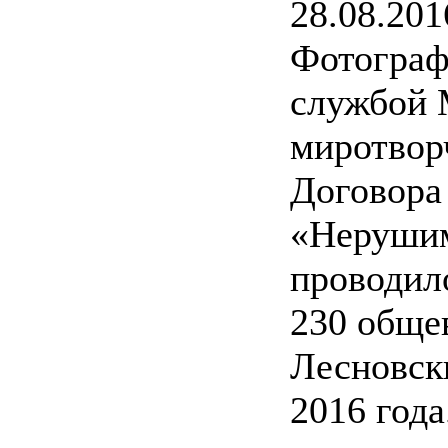
28.08.201
Фотограф
службой 
миротвор
Договора
«Нерушим
проводило
230 обще
Лесновски
2016 год