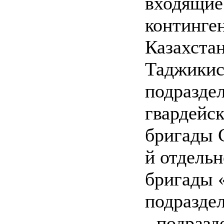
входящие
континге
Казахстан
Таджикист
подразде
гвардейс
бригады 
й отдель
бригады 
подразде
- подраз