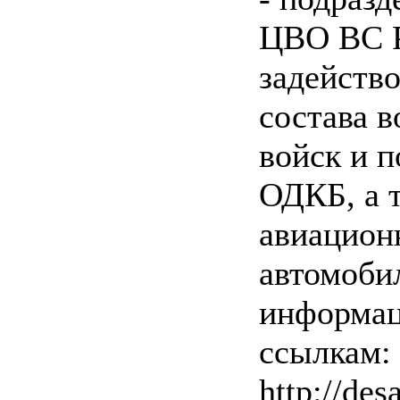
ЦВО ВС Р
задейств
состава 
войск и п
ОДКБ, а 
авиацион
автомоби
информац
ссылкам: 
http://des