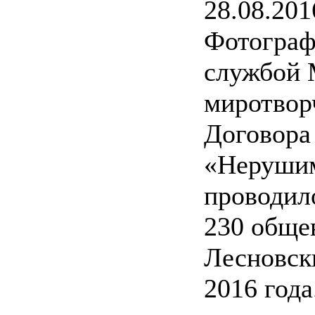
28.08.201
Фотограф
службой 
миротвор
Договора
«Нерушим
проводило
230 обще
Лесновски
2016 год