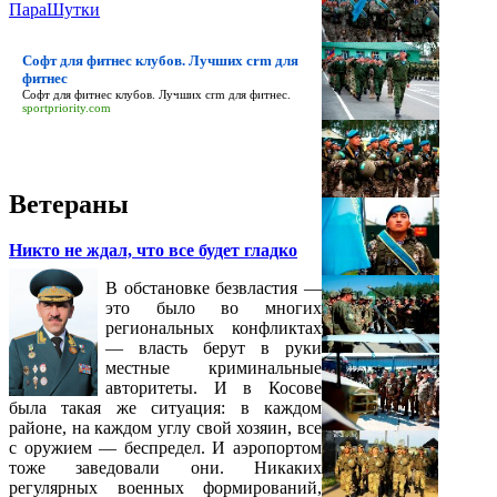
ПараШутки
Софт для фитнес клубов. Лучших crm для
фитнес
Софт для фитнес клубов. Лучших crm для фитнес
.
sportpriority.com
Ветераны
Никто не ждал, что все будет гладко
В обстановке безвластия —
это было во многих
региональных конфликтах
— власть берут в руки
местные криминальные
авторитеты. И в Косове
была такая же ситуация: в каждом
районе, на каждом углу свой хозяин, все
с оружием — беспредел. И аэропортом
тоже заведовали они. Никаких
регулярных военных формирований,