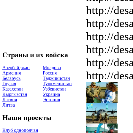
http://des
http://des
http://des
http://des
Страны и их войска
http://des
Азербайджан
Молдова
http://des
Армения
Россия
Беларусь
Таджикистан
Грузия
Туркменистан
Казахстан
Узбекистан
Кыргызстан
Украина
Латвия
Эстония
Литва
Наши проекты
Клуб однополчан