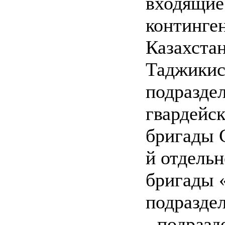
входящие
континге
Казахстан
Таджикист
подразде
гвардейс
бригады 
й отдель
бригады 
подразде
- подраз