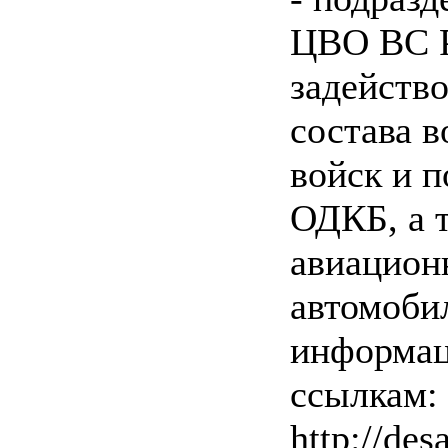
ЦВО ВС Р
задейств
состава 
войск и п
ОДКБ, а 
авиацион
автомоби
информац
ссылкам: 
http://des