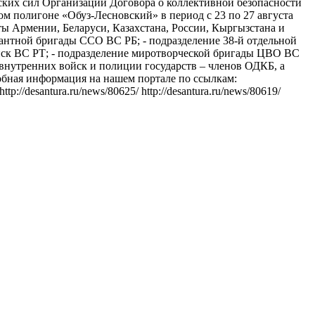
ких сил Организации Договора о коллективной безопасности
м полигоне «Обуз-Лесновский» в период с 23 по 27 августа
ы Армении, Беларуси, Казахстана, России, Кыргызстана и
сантной бригады ССО ВС РБ; - подразделение 38-й отдельной
ск ВС РТ; - подразделение миротворческой бригады ЦВО ВС
внутренних войск и полиции государств – членов ОДКБ, а
обная информация на нашем портале по ссылкам:
 http://desantura.ru/news/80625/ http://desantura.ru/news/80619/