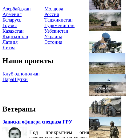
Азербайджан
Молдова
Армения
Россия
Беларусь
Таджикистан
Грузия
Туркменистан
Казахстан
Узбекистан
Кыргызстан
Украина
Латвия
Эстония
Литва
Наши проекты
Клуб однополчан
ПараШутки
Ветераны
Записки офицера спецназа ГРУ
Под прикрытием огня
взвода сидящего на скалах,