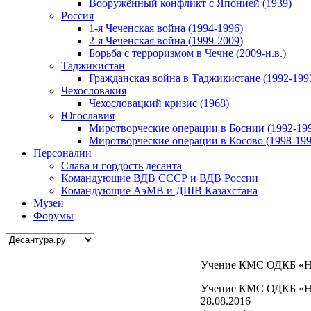
Вооружённый конфликт с Японией (1939)
Россия
1-я Чеченская война (1994-1996)
2-я Чеченская война (1999-2009)
Борьба с терроризмом в Чечне (2009-н.в.)
Таджикистан
Гражданская война в Таджикистане (1992-199
Чехословакия
Чехословацкий кризис (1968)
Югославия
Миротворческие операции в Боснии (1992-19
Миротворческие операции в Косово (1998-199
Персоналии
Слава и гордость десанта
Командующие ВДВ СССР и ВДВ России
Командующие АэМВ и ДШВ Казахстана
Музеи
Форумы
Учение КМС ОДКБ «Не
Учение КМС ОДКБ «Не
28.08.2016