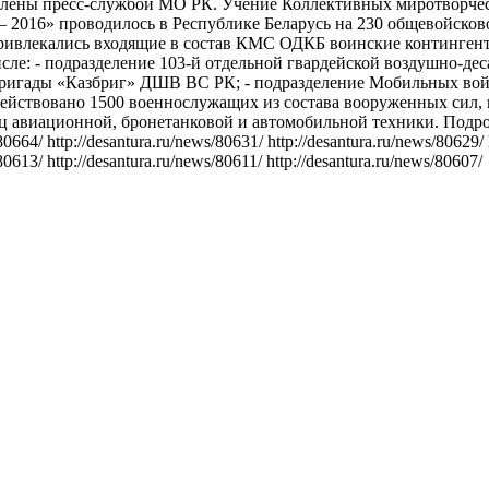
лены пресс-службой МО РК. Учение Коллективных миротворчес
 2016» проводилось в Республике Беларусь на 230 общевойсково
привлекались входящие в состав КМС ОДКБ воинские контингент
сле: - подразделение 103-й отдельной гвардейской воздушно-де
ригады «Казбриг» ДШВ ВС РК; - подразделение Мобильных вой
ействовано 1500 военнослужащих из состава вооруженных сил, 
иц авиационной, бронетанковой и автомобильной техники. Подр
80664/ http://desantura.ru/news/80631/ http://desantura.ru/news/80629/
80613/ http://desantura.ru/news/80611/ http://desantura.ru/news/80607/