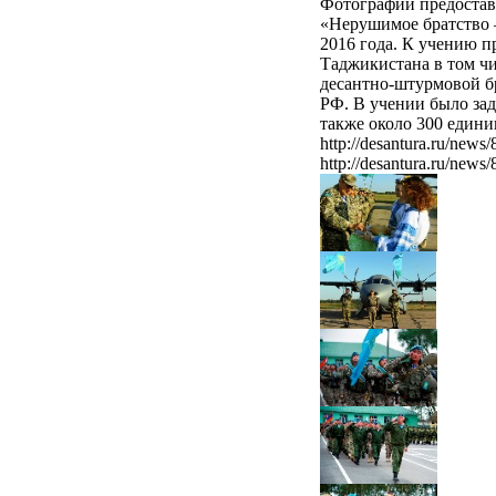
Фотографии предостав
«Нерушимое братство –
2016 года. К учению 
Таджикистана в том чи
десантно-штурмовой б
РФ. В учении было зад
также около 300 един
http://desantura.ru/news/
http://desantura.ru/news/