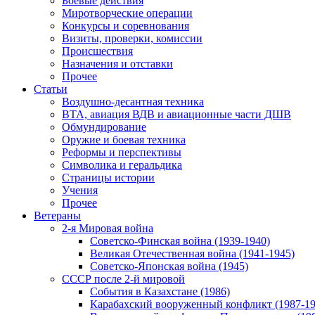
Боевые действия
Миротворческие операции
Конкурсы и соревнования
Визиты, проверки, комиссии
Происшествия
Назначения и отставки
Прочее
Статьи
Воздушно-десантная техника
ВТА, авиация ВДВ и авиационные части ДШВ
Обмундирование
Оружие и боевая техника
Реформы и перспективы
Символика и геральдика
Страницы истории
Учения
Прочее
Ветераны
2-я Мировая война
Советско-Финская война (1939-1940)
Великая Отечественная война (1941-1945)
Советско-Японская война (1945)
СССР после 2-й мировой
События в Казахстане (1986)
Карабахский вооруженный конфликт (1987-19