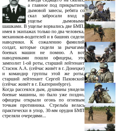
а главное под прикрытием
дымовой завесы, ребята со
скал забросали вход в
ущелье дымовыми
шашками. В ущелье ворвались две БМП,
имея в экипажах только по два человека,
механиков-водителей и в башнях сидели
наводчики. К сожалению фамилий
солдат, которые сидели за рычагами
боевых машин не помню. А вот
наводчиками пошли офицеры, это
замполит 1-ой роты, старший лейтенант
Стасюк А.А. (сейчас живёт в г. Донецке)
и командир группы этой же роты,
старший лейтенант Сергей Паховский
(сейчас живёт в г. Екатеринбурге).
Когда рассеялся дым, душманы увидели
боевые машины, но было уже поздно,
офицеры открыли огонь по огневым
точкам противника. Стрельба велась
практически в упор, 30-мм орудия БМП
стреляли очередями...