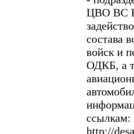
ЦВО ВС Р
задейств
состава 
войск и п
ОДКБ, а 
авиацион
автомоби
информац
ссылкам: 
http://des