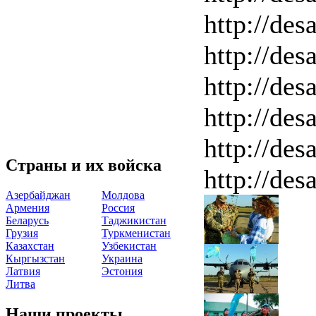
http://des
http://des
http://des
http://des
http://des
Страны и их войска
http://des
Азербайджан
Молдова
Армения
Россия
Беларусь
Таджикистан
Грузия
Туркменистан
Казахстан
Узбекистан
Кыргызстан
Украина
Латвия
Эстония
Литва
Наши проекты