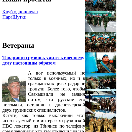
Клуб однополчан
ПараШутки
Ветераны
Товарищи грузины, учитесь военному
делу настоящим образом
А вот используемый не
только в военных, но и в
гражданских целях радар не
тронули. Более того, чтобы
Саакашвили не заявил
потом, что русские его
поломали, оставили в диспетчерской
двух грузинских специалистов.
Кстати, как только выключили этот
используемый и в интересах грузинской
ПВО локатор, из Тбилиси по телефону
сразу завопили: кто там отключил радар,