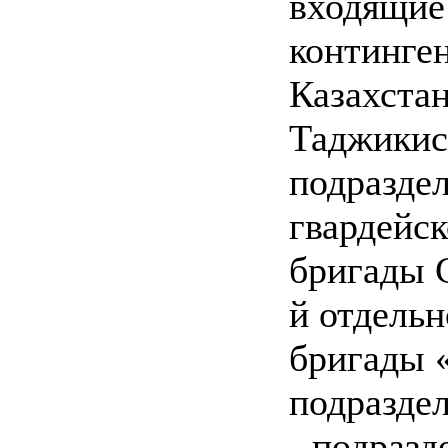
входящие
континге
Казахстан
Таджикист
подраздел
гвардейс
бригады 
й отдель
бригады 
подразде
- подраз