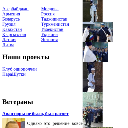
Азербайджан
Молдова
Армения
Россия
Беларусь
Таджикистан
Грузия
Туркменистан
Казахстан
Узбекистан
Кыргызстан
Украина
Латвия
Эстония
Литва
Наши проекты
Клуб однополчан
ПараШутки
Ветераны
Авантюры не было, был расчет
Однако это решение вовсе