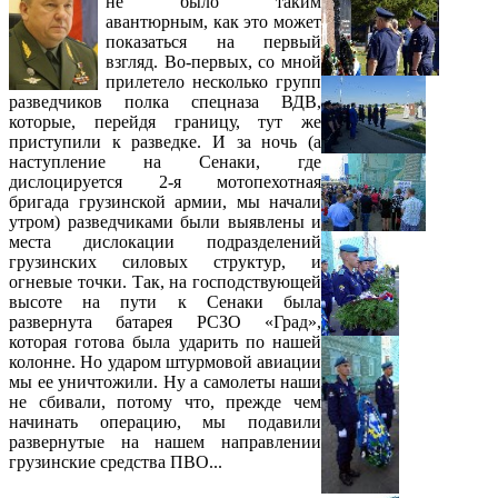
не было таким
авантюрным, как это может
показаться на первый
взгляд. Во-первых, со мной
прилетело несколько групп
разведчиков полка спецназа ВДВ,
которые, перейдя границу, тут же
приступили к разведке. И за ночь (а
наступление на Сенаки, где
дислоцируется 2-я мотопехотная
бригада грузинской армии, мы начали
утром) разведчиками были выявлены и
места дислокации подразделений
грузинских силовых структур, и
огневые точки. Так, на господствующей
высоте на пути к Сенаки была
развернута батарея РСЗО «Град»,
которая готова была ударить по нашей
колонне. Но ударом штурмовой авиации
мы ее уничтожили. Ну а самолеты наши
не сбивали, потому что, прежде чем
начинать операцию, мы подавили
развернутые на нашем направлении
грузинские средства ПВО...