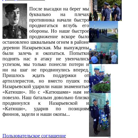
После высадки на берег мы
буквально на плечах
противника начали быстро
продвигаться вглубь его
обороны. Но наше быстрое
продвижение вскоре было
остановлено шквальным огнем в районе
деревни Назарьевская. Мы вынуждены
были залечь и окопаться. Попытки
поднять нас в атаку не увенчались
успехом, мы только понесли потери и
ни на шаг не продвинулись вперед.
Пришлось ждать поддержки от
артиллеристов, но вместо пушек по
Назарьевской ударили наши знаменитые
«Катюши». Но с «Катюшами» нам не
повезло. Наш батальон довольно близко
продвинулся к Назарьевской и
«Катюши», ударив по позициям
финнов, задели и наши окопы...
Пользовательское соглашение