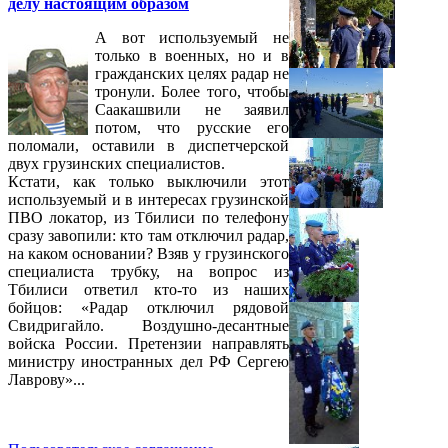
делу настоящим образом
А вот используемый не
только в военных, но и в
гражданских целях радар не
тронули. Более того, чтобы
Саакашвили не заявил
потом, что русские его
поломали, оставили в диспетчерской
двух грузинских специалистов.
Кстати, как только выключили этот
используемый и в интересах грузинской
ПВО локатор, из Тбилиси по телефону
сразу завопили: кто там отключил радар,
на каком основании? Взяв у грузинского
специалиста трубку, на вопрос из
Тбилиси ответил кто-то из наших
бойцов: «Радар отключил рядовой
Свидригайло. Воздушно-десантные
войска России. Претензии направлять
министру иностранных дел РФ Сергею
Лаврову»...