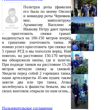
Политрук роты (фамилия
его была по моему Овсин)
и командир роты Черняков,
мне, замполитруку
Арзамасову Василию и
Иванову Петру дают приказ
– приготовить связки гранат,
выдвинуться на 100-150 метров вперёд
и гранатами уничтожить танки. Я
помню успел приготовить три связки по
5 гранат РГД и мы поползли верёд. Нам
повезло, на расстоянии 150-170 метров
мы обнаружили окопы, где и залегли.
При подходе танков на расстояние 15-20
метров метнули связку за связкой.
Увидели перед собой 2 горевших танка,
наши артиллеристы 45-мм пушек также
зажгли два или три танка. Атака
захлебнулась и фашисты бежали, мы из
своих винтовок открыли по ним огонь...
Пользовательское соглашение