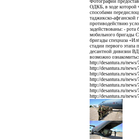
Фотографии предостав
ОДКБ, в ходе которой
способами передислоц
таджикско-афганской 
противодействию усло
задействованы: - рота
мобильного бригады С
бригады спецназа «Ил
стадии первого этапа 
десантной дивизии ВД
возможно ознакомиться 
http://desantura.ru/news/
http://desantura.ru/news/
http://desantura.ru/news/
http://desantura.ru/news/
http://desantura.ru/news/
http://desantura.ru/news/
http://desantura.ru/news