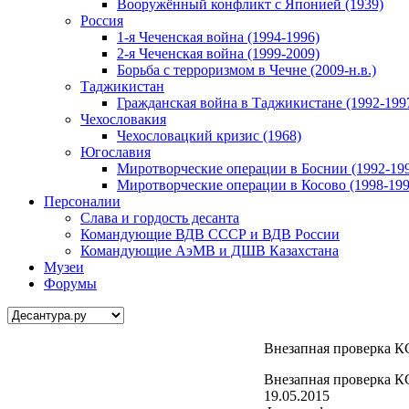
Вооружённый конфликт с Японией (1939)
Россия
1-я Чеченская война (1994-1996)
2-я Чеченская война (1999-2009)
Борьба с терроризмом в Чечне (2009-н.в.)
Таджикистан
Гражданская война в Таджикистане (1992-199
Чехословакия
Чехословацкий кризис (1968)
Югославия
Миротворческие операции в Боснии (1992-19
Миротворческие операции в Косово (1998-199
Персоналии
Слава и гордость десанта
Командующие ВДВ СССР и ВДВ России
Командующие АэМВ и ДШВ Казахстана
Музеи
Форумы
Внезапная проверка К
Внезапная проверка К
19.05.2015