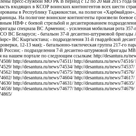
лены пресс-службой МО РК В период с 12 по 20 мая 2015 года 
 часть входящих в КСОР воинских контингентов всех шести стр
ированы в Республику Таджикистан, на полигон «Харбмайдон», 
границы. На полигоне воинские контингенты произвели боевое 
вным НВФ с боевой стрельбой и десантированием подразделе
 бригады спецназа ВС Армении; - усиленная мобильная рота 357-
СО ВС Беларуси; - батальон 37-й десантно-штурмовой бригады 
бирс» ВС Кыргызстана; - подразделения 31-й гвардейской десан
проверки, 12-13 мая); - батальонно-тактическая группа 217-го п
В России; - подразделения 7-й десантно-штурмовой бригады М
на нашем портале по следующим ссылкам: http://desantura.ru/news/
74508/ http://desantura.ru/news/74511/ http://desantura.ru/news/74516/ 
74529/ http://desantura.ru/news/74534/ http://desantura.ru/news/74537/
74562/ http://desantura.ru/news/74575/ http://desantura.ru/news/74576/
74602/ http://desantura.ru/news/74604/ http://desantura.ru/news/74617/
74630/ http://desantura.ru/news/74631/ http://desantura.ru/news/74635/
74658/ http://desantura.ru/news/74677/ http://desantura.ru/news/74679/
/74865/