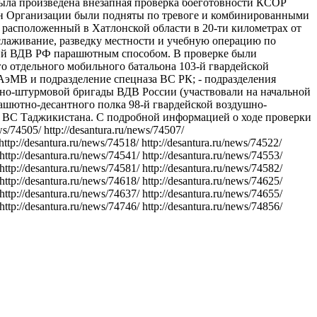
была произведена внезапная проверка боеготовности КСОР
ан Организации были подняты по тревоге и комбинированными
расположенный в Хатлонской области в 20-ти километрах от
слаживание, разведку местности и учебную операцию по
ний ВДВ РФ парашютным способом. В проверке были
го отдельного мобильного батальона 103‑й гвардейской
АэМВ и подразделение спецназа ВС РК; - подразделения
тно-штурмовой бригады ВДВ России (участвовали на начальной
арашютно-десантного полка 98-й гвардейской воздушно-
В ВС Таджикистана. С подробной информацией о ходе проверки
74505/ http://desantura.ru/news/74507/
http://desantura.ru/news/74518/ http://desantura.ru/news/74522/
 http://desantura.ru/news/74541/ http://desantura.ru/news/74553/
 http://desantura.ru/news/74581/ http://desantura.ru/news/74582/
 http://desantura.ru/news/74618/ http://desantura.ru/news/74625/
 http://desantura.ru/news/74637/ http://desantura.ru/news/74655/
 http://desantura.ru/news/74746/ http://desantura.ru/news/74856/