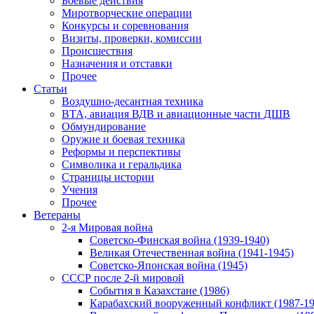
Боевые действия
Миротворческие операции
Конкурсы и соревнования
Визиты, проверки, комиссии
Происшествия
Назначения и отставки
Прочее
Статьи
Воздушно-десантная техника
ВТА, авиация ВДВ и авиационные части ДШВ
Обмундирование
Оружие и боевая техника
Реформы и перспективы
Символика и геральдика
Страницы истории
Учения
Прочее
Ветераны
2-я Мировая война
Советско-Финская война (1939-1940)
Великая Отечественная война (1941-1945)
Советско-Японская война (1945)
СССР после 2-й мировой
События в Казахстане (1986)
Карабахский вооруженный конфликт (1987-19