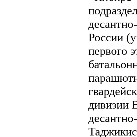
подраздел
десантно
России (у
первого э
батальонн
парашютн
гвардейс
дивизии В
десантно
Таджикис