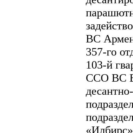
парашютн
задейство
ВС Армен
357-го от
103‑й гв
ССО ВС Бе
десантно
подраздел
подразде
«Илбирс»