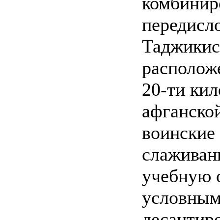
комбинир
передисл
Таджикис
располож
20-ти кил
афганско
воинские
слаживани
учебную 
условным
десантир