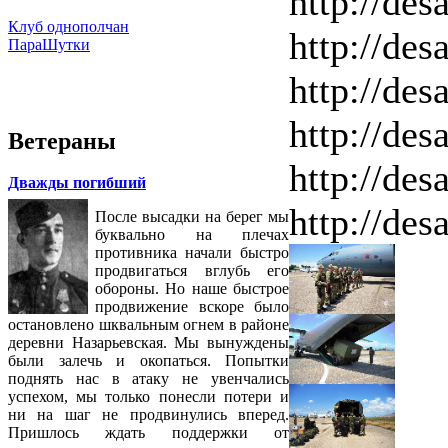
http://des
Клуб однополчан
http://des
ПараШутки
http://des
http://des
Ветераны
http://des
Дважды погибший
http://des
После высадки на берег мы
буквально на плечах
противника начали быстро
продвигаться вглубь его
обороны. Но наше быстрое
продвижение вскоре было
остановлено шквальным огнем в районе
деревни Назарьевская. Мы вынуждены
были залечь и окопаться. Попытки
поднять нас в атаку не увенчались
успехом, мы только понесли потери и
ни на шаг не продвинулись вперед.
Пришлось ждать поддержки от