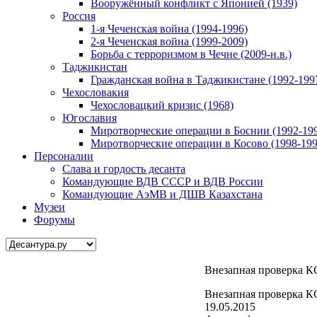
Вооружённый конфликт с Японией (1939)
Россия
1-я Чеченская война (1994-1996)
2-я Чеченская война (1999-2009)
Борьба с терроризмом в Чечне (2009-н.в.)
Таджикистан
Гражданская война в Таджикистане (1992-199
Чехословакия
Чехословацкий кризис (1968)
Югославия
Миротворческие операции в Боснии (1992-19
Миротворческие операции в Косово (1998-199
Персоналии
Слава и гордость десанта
Командующие ВДВ СССР и ВДВ России
Командующие АэМВ и ДШВ Казахстана
Музеи
Форумы
Внезапная проверка К
Внезапная проверка К
19.05.2015