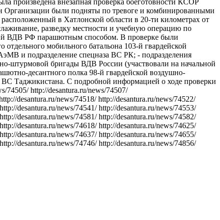
была произведена внезапная проверка боеготовности КСОР
ан Организации были подняты по тревоге и комбинированными
расположенный в Хатлонской области в 20-ти километрах от
слаживание, разведку местности и учебную операцию по
ний ВДВ РФ парашютным способом. В проверке были
го отдельного мобильного батальона 103‑й гвардейской
АэМВ и подразделение спецназа ВС РК; - подразделения
тно-штурмовой бригады ВДВ России (участвовали на начальной
арашютно-десантного полка 98-й гвардейской воздушно-
В ВС Таджикистана. С подробной информацией о ходе проверки
74505/ http://desantura.ru/news/74507/
http://desantura.ru/news/74518/ http://desantura.ru/news/74522/
 http://desantura.ru/news/74541/ http://desantura.ru/news/74553/
 http://desantura.ru/news/74581/ http://desantura.ru/news/74582/
 http://desantura.ru/news/74618/ http://desantura.ru/news/74625/
 http://desantura.ru/news/74637/ http://desantura.ru/news/74655/
 http://desantura.ru/news/74746/ http://desantura.ru/news/74856/