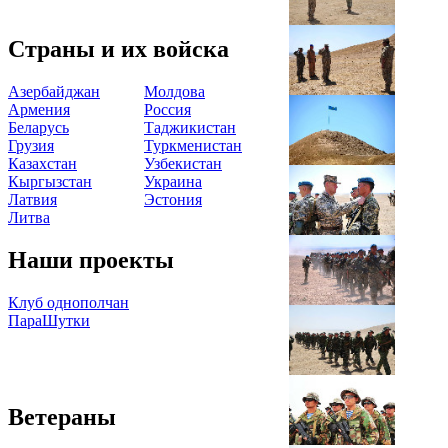
Страны и их войска
Азербайджан
Молдова
Армения
Россия
Беларусь
Таджикистан
Грузия
Туркменистан
Казахстан
Узбекистан
Кыргызстан
Украина
Латвия
Эстония
Литва
Наши проекты
Клуб однополчан
ПараШутки
Ветераны