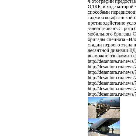
Фотографии предостав
ОДКБ, в ходе которой
способами передислоц
таджикско-афганской 
противодействию усло
задействованы: - рота
мобильного бригады С
бригады спецназа «Ил
стадии первого этапа 
десантной дивизии ВД
возможно ознакомиться 
http://desantura.ru/news/
http://desantura.ru/news/
http://desantura.ru/news/
http://desantura.ru/news/
http://desantura.ru/news/
http://desantura.ru/news/
http://desantura.ru/news