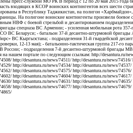
лены пресс-службой МО РК В период с 12 по 20 мая 2015 года 
 часть входящих в КСОР воинских контингентов всех шести стр
ированы в Республику Таджикистан, на полигон «Харбмайдон», 
границы. На полигоне воинские контингенты произвели боевое 
вным НВФ с боевой стрельбой и десантированием подразделе
 бригады спецназа ВС Армении; - усиленная мобильная рота 357-
СО ВС Беларуси; - батальон 37-й десантно-штурмовой бригады 
бирс» ВС Кыргызстана; - подразделения 31-й гвардейской десан
проверки, 12-13 мая); - батальонно-тактическая группа 217-го п
В России; - подразделения 7-й десантно-штурмовой бригады М
на нашем портале по следующим ссылкам: http://desantura.ru/news/
74508/ http://desantura.ru/news/74511/ http://desantura.ru/news/74516/ 
74529/ http://desantura.ru/news/74534/ http://desantura.ru/news/74537/
74562/ http://desantura.ru/news/74575/ http://desantura.ru/news/74576/
74602/ http://desantura.ru/news/74604/ http://desantura.ru/news/74617/
74630/ http://desantura.ru/news/74631/ http://desantura.ru/news/74635/
74658/ http://desantura.ru/news/74677/ http://desantura.ru/news/74679/
/74865/