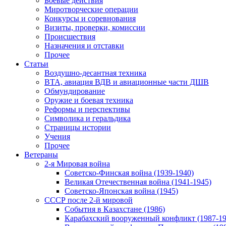
Боевые действия
Миротворческие операции
Конкурсы и соревнования
Визиты, проверки, комиссии
Происшествия
Назначения и отставки
Прочее
Статьи
Воздушно-десантная техника
ВТА, авиация ВДВ и авиационные части ДШВ
Обмундирование
Оружие и боевая техника
Реформы и перспективы
Символика и геральдика
Страницы истории
Учения
Прочее
Ветераны
2-я Мировая война
Советско-Финская война (1939-1940)
Великая Отечественная война (1941-1945)
Советско-Японская война (1945)
СССР после 2-й мировой
События в Казахстане (1986)
Карабахский вооруженный конфликт (1987-19