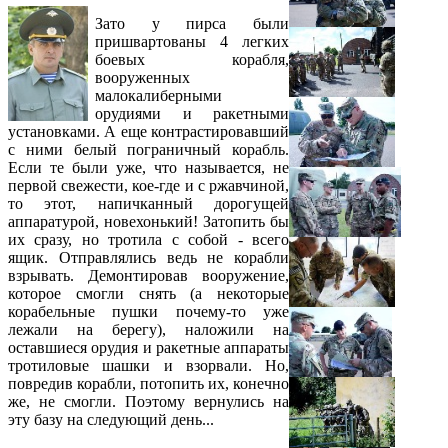
Зато у пирса были
пришвартованы 4 легких
боевых корабля,
вооруженных
малокалиберными
орудиями и ракетными
установками. А еще контрастировавший
с ними белый пограничный корабль.
Если те были уже, что называется, не
первой свежести, кое-где и с ржавчиной,
то этот, напичканный дорогущей
аппаратурой, новехонький! Затопить бы
их сразу, но тротила с собой - всего
ящик. Отправлялись ведь не корабли
взрывать. Демонтировав вооружение,
которое смогли снять (а некоторые
корабельные пушки почему-то уже
лежали на берегу), наложили на
оставшиеся орудия и ракетные аппараты
тротиловые шашки и взорвали. Но,
повредив корабли, потопить их, конечно
же, не смогли. Поэтому вернулись на
эту базу на следующий день...