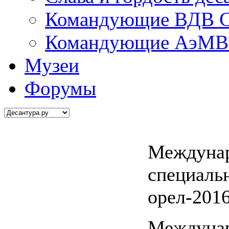
Командующие ВДВ С
Командующие АэМВ 
Музеи
Форумы
Междунар
специаль
орел-2016
Междунар