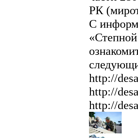
РК (мирот
С информ
«Степной
ознакоми
следующи
http://des
http://des
http://des