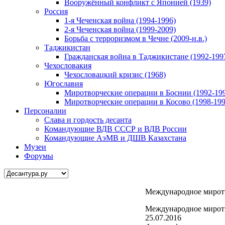
Вооружённый конфликт с Японией (1939)
Россия
1-я Чеченская война (1994-1996)
2-я Чеченская война (1999-2009)
Борьба с терроризмом в Чечне (2009-н.в.)
Таджикистан
Гражданская война в Таджикистане (1992-199
Чехословакия
Чехословацкий кризис (1968)
Югославия
Миротворческие операции в Боснии (1992-19
Миротворческие операции в Косово (1998-199
Персоналии
Слава и гордость десанта
Командующие ВДВ СССР и ВДВ России
Командующие АэМВ и ДШВ Казахстана
Музеи
Форумы
Международное миротв
Международное миротв
25.07.2016