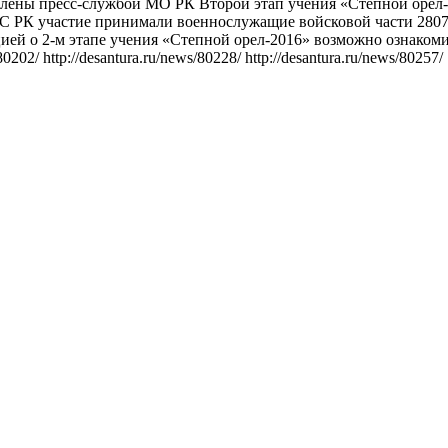
лены пресс-службой МО РК Второй этап учения «Степной орел-2
С РК участие принимали военнослужащие войсковой части 280
ией о 2-м этапе учения «Степной орел-2016» возможно ознаком
80202/ http://desantura.ru/news/80228/ http://desantura.ru/news/80257/