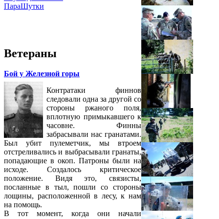
ПараШутки
Ветераны
Бой у Железной горы
Контратаки финнов
следовали одна за другой со
стороны ржаного поля,
вплотную примыкавшего к
часовне. Финны
забрасывали нас гранатами.
Был убит пулеметчик, мы втроем
отстреливались и выбрасывали гранаты,
попадающие в окоп. Патроны были на
исходе. Создалось критическое
положение. Видя это, связисты,
посланные в тыл, пошли со стороны
лощины, расположенной в лесу, к нам
на помощь.
В тот момент, когда они начали