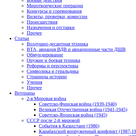
Боевые действия
Миротворческие операции
Конкурсы и соревнования
Визиты, проверки, комиссии
Происшествия
Назначения и отставки
Прочее
Статьи
Воздушно-десантная техника
ВТА, авиация ВДВ и авиационные части ДШВ
Обмундирование
Оружие и боевая техника
Реформы и перспективы
Символика и геральдика
Страницы истории
Учения
Прочее
Ветераны
2-я Мировая война
Советско-Финская война (1939-1940)
Великая Отечественная война (1941-1945)
Советско-Японская война (1945)
СССР после 2-й мировой
События в Казахстане (1986)
Карабахский вооруженный конфликт (1987-19