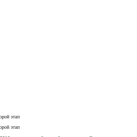
орой этап
орой этап