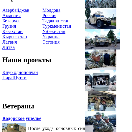
Азербайджан
Молдова
Армения
Россия
Беларусь
Таджикистан
Грузия
Туркменистан
Казахстан
Узбекистан
Кыргызстан
Украина
Латвия
Эстония
Литва
Наши проекты
Клуб однополчан
ПараШутки
Ветераны
Кодорское ущелье
После ухода основных сил