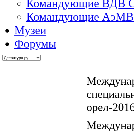
Командующие ВДВ С
Командующие АэМВ 
Музеи
Форумы
Междунар
специаль
орел-2016
Междунар