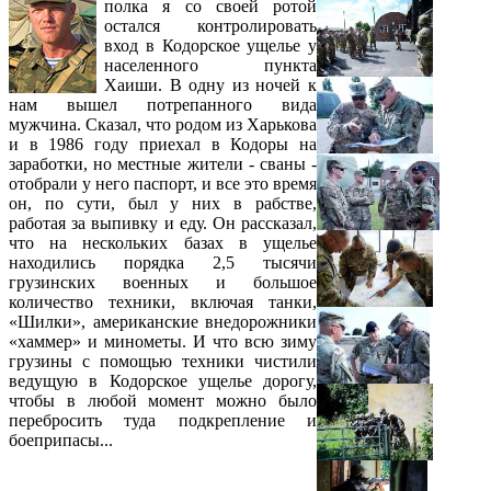
полка я со своей ротой
остался контролировать
вход в Кодорское ущелье у
населенного пункта
Хаиши. В одну из ночей к
нам вышел потрепанного вида
мужчина. Сказал, что родом из Харькова
и в 1986 году приехал в Кодоры на
заработки, но местные жители - сваны -
отобрали у него паспорт, и все это время
он, по сути, был у них в рабстве,
работая за выпивку и еду. Он рассказал,
что на нескольких базах в ущелье
находились порядка 2,5 тысячи
грузинских военных и большое
количество техники, включая танки,
«Шилки», американские внедорожники
«хаммер» и минометы. И что всю зиму
грузины с помощью техники чистили
ведущую в Кодорское ущелье дорогу,
чтобы в любой момент можно было
перебросить туда подкрепление и
боеприпасы...