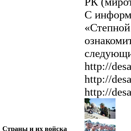
РК (мирот
С информ
«Степной
ознакоми
следующи
http://des
http://des
http://des
Страны и их войска