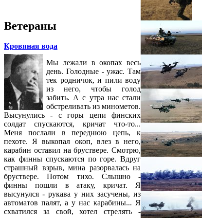
Ветераны
Кровяная вода
Мы лежали в окопах весь
день. Голодные - ужас. Там
тек родничок, и пили воду
из него, чтобы голод
забить. А с утра нас стали
обстреливать из минометов.
Высунулись - с горы цепи финских
солдат спускаются, кричат что-то...
Меня послали в переднюю цепь, к
пехоте. Я выкопал окоп, влез в него,
карабин оставил на бруствере. Смотрю,
как финны спускаются по горе. Вдруг
страшный взрыв, мина разорвалась на
бруствере. Потом тихо. Слышно -
финны пошли в атаку, кричат. Я
высунулся - рукава у них засучены, из
автоматов палят, а у нас карабины... Я
схватился за свой, хотел стрелять -