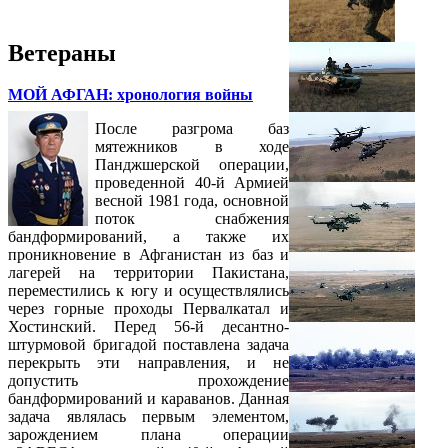
Ветераны
МОЙ АФГАН: хронология войны
После разгрома баз
мятежников в ходе
Панджшерской операции,
проведенной 40-й Армией
весной 1981 года, основной
поток снабжения
бандформирований, а также их
проникновение в Афганистан из баз и
лагерей на территории Пакистана,
переместились к югу и осуществлялись
через горные проходы Первалкатал и
Хостинский. Перед 56-й десантно-
штурмовой бригадой поставлена задача
перекрыть эти направления, и не
допустить прохождение
бандформирований и караванов. Данная
задача являлась первым элементом,
зарождением плана операции