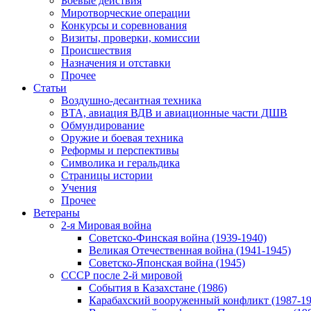
Боевые действия
Миротворческие операции
Конкурсы и соревнования
Визиты, проверки, комиссии
Происшествия
Назначения и отставки
Прочее
Статьи
Воздушно-десантная техника
ВТА, авиация ВДВ и авиационные части ДШВ
Обмундирование
Оружие и боевая техника
Реформы и перспективы
Символика и геральдика
Страницы истории
Учения
Прочее
Ветераны
2-я Мировая война
Советско-Финская война (1939-1940)
Великая Отечественная война (1941-1945)
Советско-Японская война (1945)
СССР после 2-й мировой
События в Казахстане (1986)
Карабахский вооруженный конфликт (1987-19