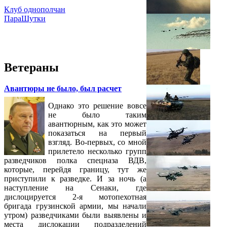
Клуб однополчан
ПараШутки
Ветераны
Авантюры не было, был расчет
Однако это решение вовсе
не было таким
авантюрным, как это может
показаться на первый
взгляд. Во-первых, со мной
прилетело несколько групп
разведчиков полка спецназа ВДВ,
которые, перейдя границу, тут же
приступили к разведке. И за ночь (а
наступление на Сенаки, где
дислоцируется 2-я мотопехотная
бригада грузинской армии, мы начали
утром) разведчиками были выявлены и
места дислокации подразделений