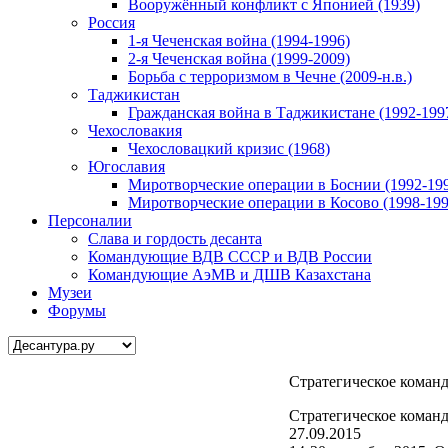
Вооружённый конфликт с Японией (1939)
Россия
1-я Чеченская война (1994-1996)
2-я Чеченская война (1999-2009)
Борьба с терроризмом в Чечне (2009-н.в.)
Таджикистан
Гражданская война в Таджикистане (1992-199
Чехословакия
Чехословацкий кризис (1968)
Югославия
Миротворческие операции в Боснии (1992-19
Миротворческие операции в Косово (1998-199
Персоналии
Слава и гордость десанта
Командующие ВДВ СССР и ВДВ России
Командующие АэМВ и ДШВ Казахстана
Музеи
Форумы
Стратегическое коман
Стратегическое коман
27.09.2015