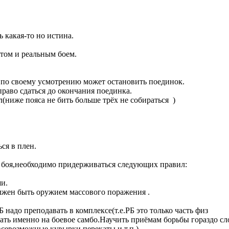
ь какая-то но истина.
том и реальным боем.
 по своему усмотрению может остановить поединок.
раво сдаться до окончания поединка.
(ниже пояса не бить больше трёх не собираться )
ся в плен.
о боя,необходимо придерживаться следующих правил:
оши.
лжен быть оружием массового поражения .
 надо преподавать в комплексе(т.е.РБ это только часть физ
ать именно на боевое самбо.Научить приёмам борьбы гораздо сл
всевозможные кувырки,перекаты и т.п.)