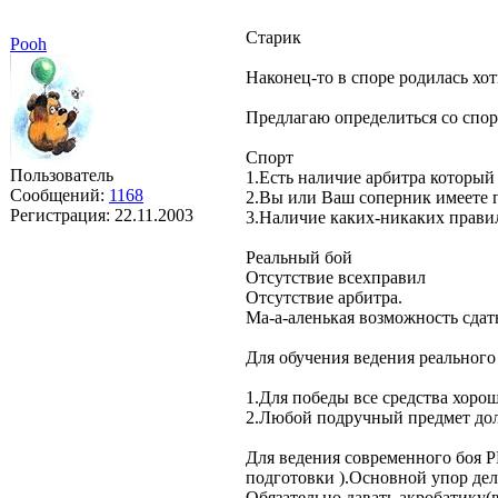
Старик
Pooh
Наконец-то в споре родилась хот
Предлагаю определиться со спор
Спорт
Пользователь
1.Есть наличие арбитра который
Сообщений:
1168
2.Вы или Ваш соперник имеете п
Регистрация:
22.11.2003
3.Наличие каких-никаких правил
Реальный бой
Отсутствие всехправил
Отсутствие арбитра.
Ма-а-аленькая возможность сдать
Для обучения ведения реальног
1.Для победы все средства хор
2.Любой подручный предмет до
Для ведения современного боя РБ
подготовки ).Основной упор дел
Обязательно давать акробатику(