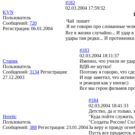
#182
02.03.2004 17:59:32
KVN
Пользователь
Чай пишет
Сообщений:
720
Я не говорю про сломанные челю
Регистрация:
06.01.2004
Все в жизни случайно... И удар 
удары там редки... И противники 
#183
02.03.2004 18:11:37
Старик
Именно, что учили не удар
Пользователь
ВДВ-не шутки!
Сообщений:
3134
Регистрация:
Поэтому я говорю, что сде
27.12.2003
И еще заметил, что активн
и реакция как у нинзи:)
Все мы герои фильмов про 
#184
02.03.2004 18:41:33
Детство, да и только, 
Heretic
"Куда пойти служить,
Пользователь
"Солдаты России! Со
Сообщений:
388
Регистрация:
23.01.2004
За веру и правду огне
Пусть все продается, 