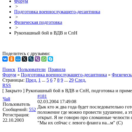
Форум
>
Подготовка военнослужащего-десантника
>
Физическая подготовка
>
Рукопашный бой в ВДВ и СпН
Поделитесь с друзьями:
Поиск
Пользователи
Правила
Форум
»
Подготовка военнослужащего-десантника
»
Физическ
Страницы:
Пред.
1
...
5
6
7
8
9
...
29
След.
RSS
[
Закрыто
]
Рукопашный бой в ВДВ и СпН, подготовка и прим
#181
Чай
02.03.2004 17:49:08
Пользователь
Дык кто ж два года будет последовательно гот
Сообщений:
552
положение где можно провести удушение, а это
Регистрация:
открыт. Я не говорю про сломанные челюсти 
22.10.2003
"Мы их сейчас с левого фланга на...м" (С)