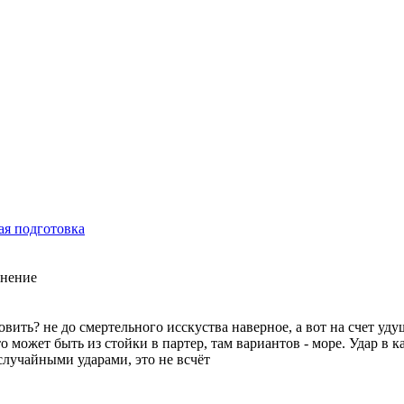
ая подготовка
енение
овить? не до смертельного исскуства наверное, а вот на счет уд
 может быть из стойки в партер, там вариантов - море. Удар в 
случайными ударами, это не всчёт