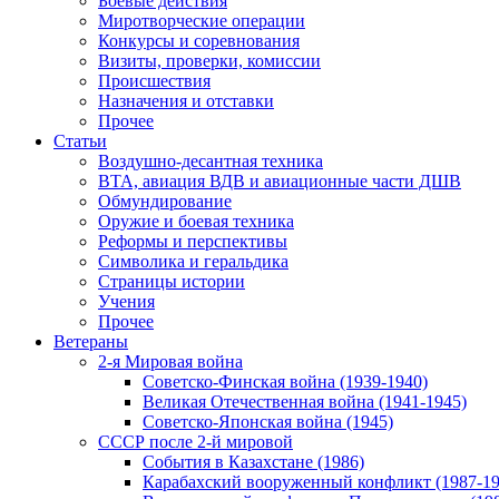
Боевые действия
Миротворческие операции
Конкурсы и соревнования
Визиты, проверки, комиссии
Происшествия
Назначения и отставки
Прочее
Статьи
Воздушно-десантная техника
ВТА, авиация ВДВ и авиационные части ДШВ
Обмундирование
Оружие и боевая техника
Реформы и перспективы
Символика и геральдика
Страницы истории
Учения
Прочее
Ветераны
2-я Мировая война
Советско-Финская война (1939-1940)
Великая Отечественная война (1941-1945)
Советско-Японская война (1945)
СССР после 2-й мировой
События в Казахстане (1986)
Карабахский вооруженный конфликт (1987-19