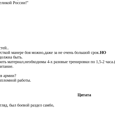
великой России!"
тей..
сткой манере боя можно,даже за не очень большой срок.
НО
 должна быть.
оить материал,необходимы 4-х разовые тренировки по 1,5-2 час
итание.
 в армии?
 дипломной работы.
Цитата
ляд, был боевой раздел самбо,