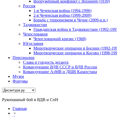
Вооружённый конфликт с Японией (1939)
Россия
1-я Чеченская война (1994-1996)
2-я Чеченская война (1999-2009)
Борьба с терроризмом в Чечне (2009-н.в.)
Таджикистан
Гражданская война в Таджикистане (1992-199
Чехословакия
Чехословацкий кризис (1968)
Югославия
Миротворческие операции в Боснии (1992-19
Миротворческие операции в Косово (1998-199
Персоналии
Слава и гордость десанта
Командующие ВДВ СССР и ВДВ России
Командующие АэМВ и ДШВ Казахстана
Музеи
Форумы
Рукопашный бой в ВДВ и СпН
Главная
>