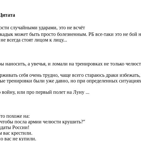
Цитата
сти случайными ударами, это не всчёт
в кадык может быть просто болезненным. РБ все-таки это не бой 
не всегда стоят лицом к лицу...
ы наносить, а увечья, и ломали на тренировках не только челюст
рживать себя очень трудно, чаще всего стараюсь драки избежать,
ые тренировки были уже давно, но при определенных ситуациях о
войну, или про первый полет на Луну ...
это похоже на:
 чтобы посла армии челюсти крушить?"
лдаты России!
м вас крестили.
но вас не купили.