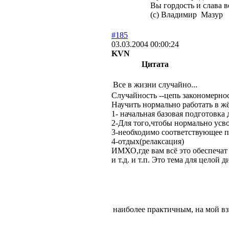
Вы гордость и слава 
(с) Владимир Мазур
#185
03.03.2004 00:00:24
KVN
Цитата
Все в жизни случайно...
Случайность --цепь закономернос
Научить нормально работать в жё
1- начальная базовая подготовка
2-Для того,чтобы нормально усв
3-необходимо соответствующее п
4-отдых(релаксация)
ИМХО,где вам всё это обеспечат
и т.д. и т.п. Это тема для целой
наиболее практичным, на мой взг