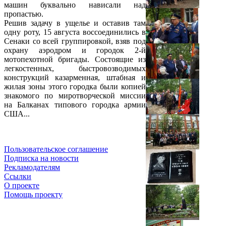
машин буквально нависали над
пропастью.
Решив задачу в ущелье и оставив там
одну роту, 15 августа воссоединились в
Сенаки со всей группировкой, взяв под
охрану аэродром и городок 2-й
мотопехотной бригады. Состоящие из
легкостенных, быстровозводимых
конструкций казарменная, штабная и
жилая зоны этого городка были копией
знакомого по миротворческой миссии
на Балканах типового городка армии
США...
Пользовательское соглашение
Подписка на новости
Рекламодателям
Ссылки
О проекте
Помощь проекту