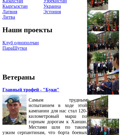
Казахстан
Узбекистан
Кыргызстан
Украина
Латвия
Эстония
Литва
Наши проекты
Клуб однополчан
ПараШутки
Ветераны
Главный трофей - "Буки"
Самым трудным
испытанием в ходе этой
кампании для нас стал 120-
километровый марш по
горным дорогам к Хаиши.
Местами шли по таким
узким серпантинам, что борта боевых