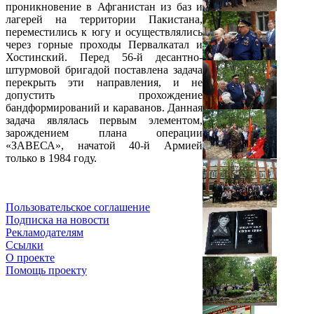
проникновение в Афганистан из баз и
лагерей на территории Пакистана,
переместились к югу и осуществлялись
через горные проходы Первалкатал и
Хостинский. Перед 56-й десантно-
штурмовой бригадой поставлена задача
перекрыть эти направления, и не
допустить прохождение
бандформирований и караванов. Данная
задача являлась первым элементом,
зарождением плана операции
«ЗАВЕСА», начатой 40-й Армией
только в 1984 году.
Пользовательское соглашение
Подписка на новости
Рекламодателям
Ссылки
О проекте
Помощь проекту