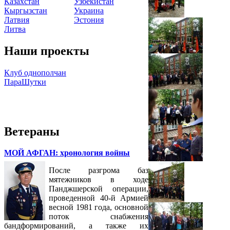
Казахстан
Узбекистан
Кыргызстан
Украина
Латвия
Эстония
Литва
Наши проекты
Клуб однополчан
ПараШутки
Ветераны
МОЙ АФГАН: хронология войны
После разгрома баз
мятежников в ходе
Панджшерской операции,
проведенной 40-й Армией
весной 1981 года, основной
поток снабжения
бандформирований, а также их