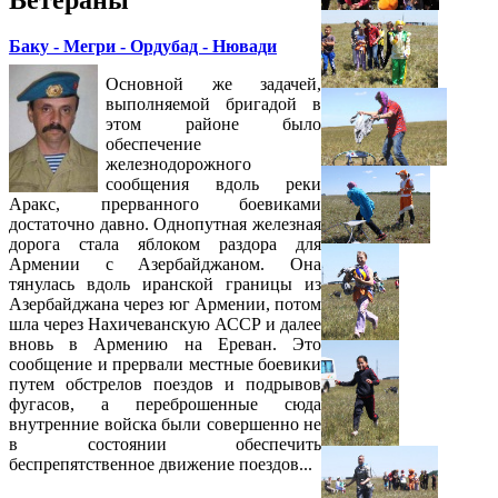
Баку - Мегри - Ордубад - Нювади
Основной же задачей,
выполняемой бригадой в
этом районе было
обеспечение
железнодорожного
сообщения вдоль реки
Аракс, прерванного боевиками
достаточно давно. Однопутная железная
дорога стала яблоком раздора для
Армении с Азербайджаном. Она
тянулась вдоль иранской границы из
Азербайджана через юг Армении, потом
шла через Нахичеванскую АССР и далее
вновь в Армению на Ереван. Это
сообщение и прервали местные боевики
путем обстрелов поездов и подрывов
фугасов, а переброшенные сюда
внутренние войска были совершенно не
в состоянии обеспечить
беспрепятственное движение поездов...