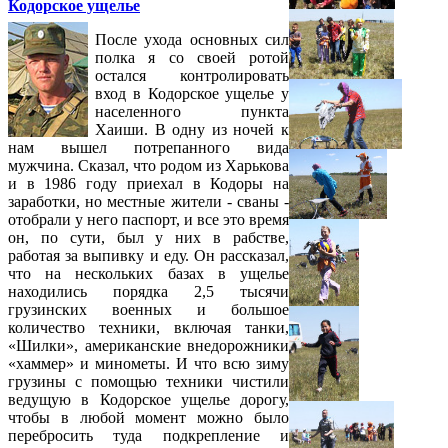
Кодорское ущелье
После ухода основных сил
полка я со своей ротой
остался контролировать
вход в Кодорское ущелье у
населенного пункта
Хаиши. В одну из ночей к
нам вышел потрепанного вида
мужчина. Сказал, что родом из Харькова
и в 1986 году приехал в Кодоры на
заработки, но местные жители - сваны -
отобрали у него паспорт, и все это время
он, по сути, был у них в рабстве,
работая за выпивку и еду. Он рассказал,
что на нескольких базах в ущелье
находились порядка 2,5 тысячи
грузинских военных и большое
количество техники, включая танки,
«Шилки», американские внедорожники
«хаммер» и минометы. И что всю зиму
грузины с помощью техники чистили
ведущую в Кодорское ущелье дорогу,
чтобы в любой момент можно было
перебросить туда подкрепление и