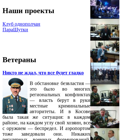
Наши проекты
Клуб однополчан
ПараШутки
Ветераны
Никто не ждал, что все будет гладко
В обстановке безвластия —
это было во многих
региональных конфликтах
— власть берут в руки
местные криминальные
авторитеты. И в Косове
была такая же ситуация: в каждом
районе, на каждом углу свой хозяин, все
с оружием — беспредел. И аэропортом
тоже заведовали они. Никаких
регулярных военных формирований,