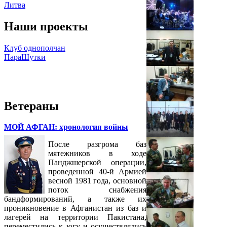
Литва
Наши проекты
Клуб однополчан
ПараШутки
Ветераны
МОЙ АФГАН: хронология войны
После разгрома баз
мятежников в ходе
Панджшерской операции,
проведенной 40-й Армией
весной 1981 года, основной
поток снабжения
бандформирований, а также их
проникновение в Афганистан из баз и
лагерей на территории Пакистана,
переместились к югу и осуществлялись