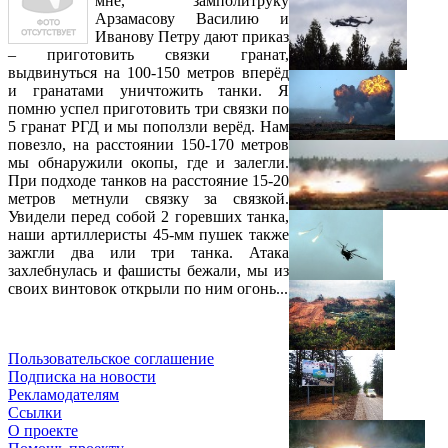
мне, замполитруку
Арзамасову Василию и
Иванову Петру дают приказ
– приготовить связки гранат,
выдвинуться на 100-150 метров вперёд
и гранатами уничтожить танки. Я
помню успел приготовить три связки по
5 гранат РГД и мы поползли верёд. Нам
повезло, на расстоянии 150-170 метров
мы обнаружили окопы, где и залегли.
При подходе танков на расстояние 15-20
метров метнули связку за связкой.
Увидели перед собой 2 горевших танка,
наши артиллеристы 45-мм пушек также
зажгли два или три танка. Атака
захлебнулась и фашисты бежали, мы из
своих винтовок открыли по ним огонь...
Пользовательское соглашение
Подписка на новости
Рекламодателям
Ссылки
О проекте