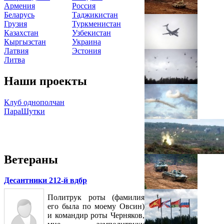
Армения
Россия
Беларусь
Таджикистан
Грузия
Туркменистан
Казахстан
Узбекистан
Кыргызстан
Украина
Латвия
Эстония
Литва
Наши проекты
Клуб однополчан
ПараШутки
Ветераны
Десантники 212-й вдбр
Политрук роты (фамилия
его была по моему Овсин)
и командир роты Черняков,