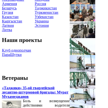
Армения
Россия
Беларусь
Таджикистан
Грузия
Туркменистан
Казахстан
Узбекистан
Кыргызстан
Украина
Латвия
Эстония
Литва
Наши проекты
Клуб однополчан
ПараШутки
Ветераны
«Таджики» 35-ой гвардейской
десантно-штурмовой бригады: Мурат
Мухамеджанов
Боль и возмущение
действиями водителя