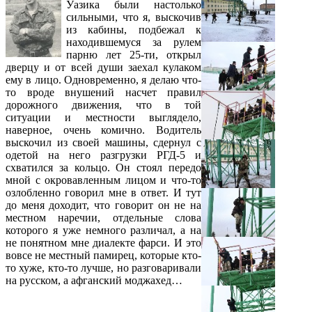
Уазика были настолько
сильными, что я, выскочив
из кабины, подбежал к
находившемуся за рулем
парню лет 25-ти, открыл
дверцу и от всей души заехал кулаком
ему в лицо. Одновременно, я делаю что-
то вроде внушений насчет правил
дорожного движения, что в той
ситуации и местности выглядело,
наверное, очень комично. Водитель
выскочил из своей машины, сдернул с
одетой на него разгрузки РГД-5 и
схватился за кольцо. Он стоял передо
мной с окровавленным лицом и что-то
озлобленно говорил мне в ответ. И тут
до меня доходит, что говорит он не на
местном наречии, отдельные слова
которого я уже немного различал, а на
не понятном мне диалекте фарси. И это
вовсе не местный памирец, которые кто-
то хуже, кто-то лучше, но разговаривали
на русском, а афганский моджахед…