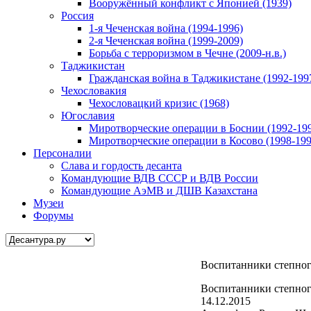
Вооружённый конфликт с Японией (1939)
Россия
1-я Чеченская война (1994-1996)
2-я Чеченская война (1999-2009)
Борьба с терроризмом в Чечне (2009-н.в.)
Таджикистан
Гражданская война в Таджикистане (1992-199
Чехословакия
Чехословацкий кризис (1968)
Югославия
Миротворческие операции в Боснии (1992-19
Миротворческие операции в Косово (1998-199
Персоналии
Слава и гордость десанта
Командующие ВДВ СССР и ВДВ России
Командующие АэМВ и ДШВ Казахстана
Музеи
Форумы
Воспитанники степно
Воспитанники степно
14.12.2015