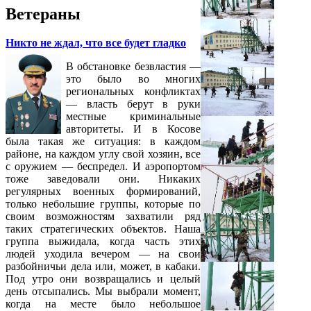
Ветераны
Никто не ждал, что все будет гладко
В обстановке безвластия —
это было во многих
региональных конфликтах
— власть берут в руки
местные криминальные
авторитеты. И в Косове
была такая же ситуация: в каждом
районе, на каждом углу свой хозяин, все
с оружием — беспредел. И аэропортом
тоже заведовали они. Никаких
регулярных военных формирований,
только небольшие группы, которые по
своим возможностям захватили ряд
таких стратегических объектов. Наша
группа выжидала, когда часть этих
людей уходила вечером — на свои
разбойничьи дела или, может, в кабаки.
Под утро они возвращались и целый
день отсыпались. Мы выбрали момент,
когда на месте было небольшое