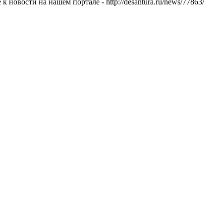
новости на нашем портале - http://desantura.ru/news/77863/