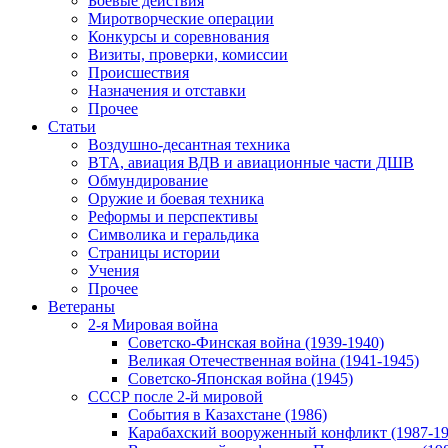
Боевые действия
Миротворческие операции
Конкурсы и соревнования
Визиты, проверки, комиссии
Происшествия
Назначения и отставки
Прочее
Статьи
Воздушно-десантная техника
ВТА, авиация ВДВ и авиационные части ДШВ
Обмундирование
Оружие и боевая техника
Реформы и перспективы
Символика и геральдика
Страницы истории
Учения
Прочее
Ветераны
2-я Мировая война
Советско-Финская война (1939-1940)
Великая Отечественная война (1941-1945)
Советско-Японская война (1945)
СССР после 2-й мировой
События в Казахстане (1986)
Карабахский вооруженный конфликт (1987-19