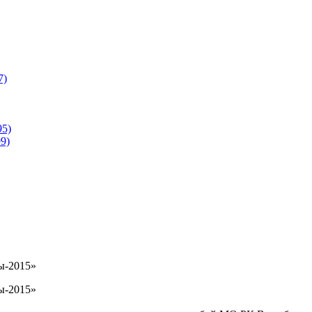
7)
95)
9)
ы-2015»
ы-2015»