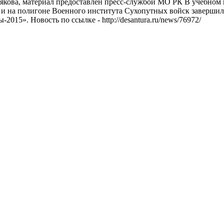
якова, материал предоставлен пресс-службой МО РК В учебном
и на полигоне Военного института Сухопутных войск завершил
015». Новость по ссылке - http://desantura.ru/news/76972/