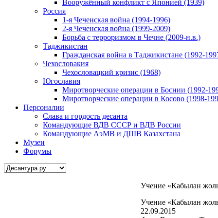
Вооружённый конфликт с Японией (1939)
Россия
1-я Чеченская война (1994-1996)
2-я Чеченская война (1999-2009)
Борьба с терроризмом в Чечне (2009-н.в.)
Таджикистан
Гражданская война в Таджикистане (1992-199
Чехословакия
Чехословацкий кризис (1968)
Югославия
Миротворческие операции в Боснии (1992-19
Миротворческие операции в Косово (1998-199
Персоналии
Слава и гордость десанта
Командующие ВДВ СССР и ВДВ России
Командующие АэМВ и ДШВ Казахстана
Музеи
Форумы
Учение «Кабылан жол
Учение «Кабылан жол
22.09.2015