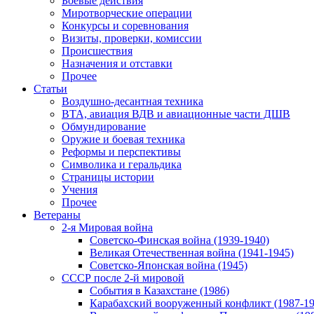
Боевые действия
Миротворческие операции
Конкурсы и соревнования
Визиты, проверки, комиссии
Происшествия
Назначения и отставки
Прочее
Статьи
Воздушно-десантная техника
ВТА, авиация ВДВ и авиационные части ДШВ
Обмундирование
Оружие и боевая техника
Реформы и перспективы
Символика и геральдика
Страницы истории
Учения
Прочее
Ветераны
2-я Мировая война
Советско-Финская война (1939-1940)
Великая Отечественная война (1941-1945)
Советско-Японская война (1945)
СССР после 2-й мировой
События в Казахстане (1986)
Карабахский вооруженный конфликт (1987-19