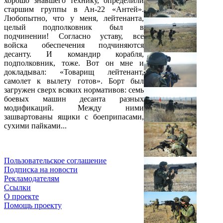
хорошо знавшего технику, определили
старшим группы в Ан-22 «Антей».
Любопытно, что у меня, лейтенанта,
целый подполковник был в
подчинении! Согласно уставу, все
войска обеспечения подчиняются
десанту. И командир корабля,
подполковник, тоже. Вот он мне и
докладывал: «Товарищ лейтенант,
самолет к вылету готов». Борт был
загружен сверх всяких нормативов: семь
боевых машин десанта разных
модификаций. Между ними
зашвартованы ящики с боеприпасами,
сухими пайками...
Пользовательское соглашение
Подписка на новости
Рекламодателям
Ссылки
О проекте
Помощь проекту