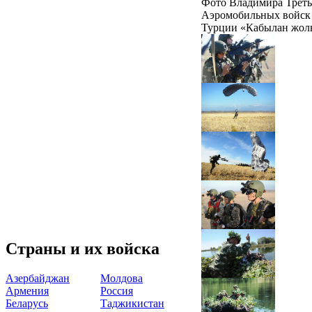
Фото Владимира Треть
Аэромобильных войск 
Турции «Кабылан жолы-2
Страны и их войска
Азербайджан
Молдова
Армения
Россия
Беларусь
Таджикистан