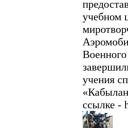
предоста
учебном 
миротвор
Аэромоби
Военного
завершил
учения сп
«Кабылан
ссылке - h