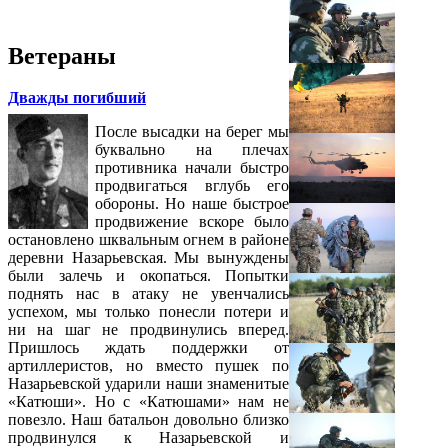
Ветераны
Дважды погибший
После высадки на берег мы
буквально на плечах
противника начали быстро
продвигаться вглубь его
обороны. Но наше быстрое
продвижение вскоре было
остановлено шквальным огнем в районе
деревни Назарьевская. Мы вынуждены
были залечь и окопаться. Попытки
поднять нас в атаку не увенчались
успехом, мы только понесли потери и
ни на шаг не продвинулись вперед.
Пришлось ждать поддержки от
артиллеристов, но вместо пушек по
Назарьевской ударили наши знаменитые
«Катюши». Но с «Катюшами» нам не
повезло. Наш батальон довольно близко
продвинулся к Назарьевской и