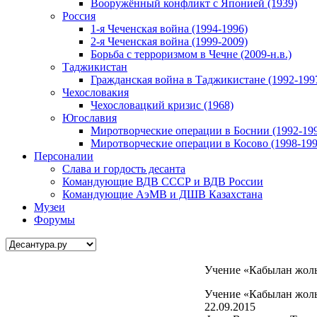
Вооружённый конфликт с Японией (1939)
Россия
1-я Чеченская война (1994-1996)
2-я Чеченская война (1999-2009)
Борьба с терроризмом в Чечне (2009-н.в.)
Таджикистан
Гражданская война в Таджикистане (1992-199
Чехословакия
Чехословацкий кризис (1968)
Югославия
Миротворческие операции в Боснии (1992-19
Миротворческие операции в Косово (1998-199
Персоналии
Слава и гордость десанта
Командующие ВДВ СССР и ВДВ России
Командующие АэМВ и ДШВ Казахстана
Музеи
Форумы
Учение «Кабылан жол
Учение «Кабылан жол
22.09.2015