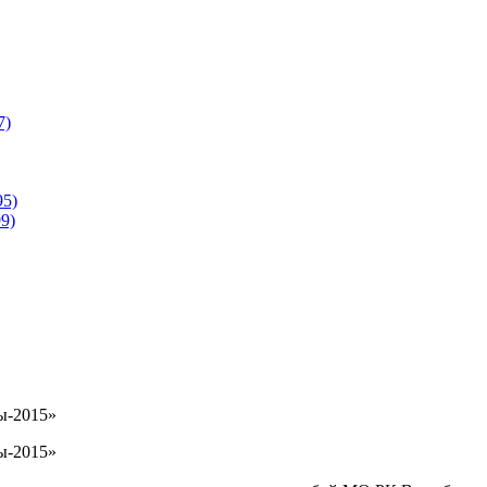
7)
95)
9)
ы-2015»
ы-2015»