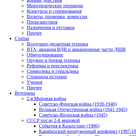
Боевые действия
Миротворческие операции
Конкурсы и соревнования
Визиты, проверки, комиссии
Происшествия
Назначения и отставки
Прочее
Статьи
Воздушно-десантная техника
ВТА, авиация ВДВ и авиационные части ДШВ
Обмундирование
Оружие и боевая техника
Реформы и перспективы
Символика и геральдика
Страницы истории
Учения
Прочее
Ветераны
2-я Мировая война
Советско-Финская война (1939-1940)
Великая Отечественная война (1941-1945)
Советско-Японская война (1945)
СССР после 2-й мировой
События в Казахстане (1986)
Карабахский вооруженный конфликт (1987-19