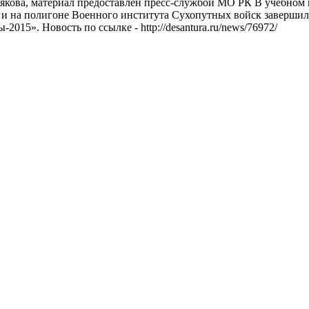
якова, материал предоставлен пресс-службой МО РК В учебном
и на полигоне Военного института Сухопутных войск завершил
015». Новость по ссылке - http://desantura.ru/news/76972/