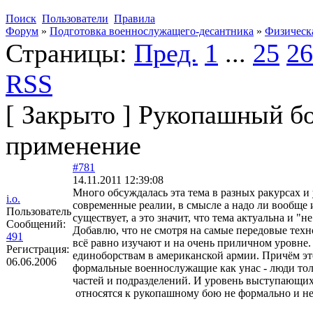
Поиск
Пользователи
Правила
Форум
»
Подготовка военнослужащего-десантника
»
Физическ
Страницы:
Пред.
1
...
25
26
RSS
[
Закрыто
]
Рукопашный бой
применение
#781
14.11.2011 12:39:08
Много обсуждалась эта тема в разных ракурсах и 
i.o.
современные реалии, в смысле а надо ли вообще и 
Пользователь
существует, а это значит, что тема актуальна и "н
Сообщений:
Добавлю, что не смотря на самые передовые тех
491
всё равно изучают и на очень приличном уровне
Регистрация:
единоборствам в американской армии. Причём это
06.06.2006
формальные военнослужащие как унас - люди то
частей и подразделений. И уровень выступающих
относятся к рукопашному бою не формально и не 