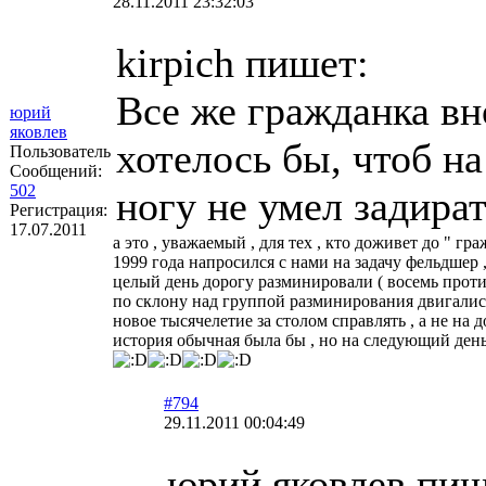
28.11.2011 23:32:03
kirpich пишет:
Все же гражданка вн
юрий
яковлев
хотелось бы, чтоб н
Пользователь
Сообщений:
502
ногу не умел задирать
Регистрация:
17.07.2011
а это , уважаемый , для тех , кто доживет до " гр
1999 года напросился с нами на задачу фельдшер , 
целый день дорогу разминировали ( восемь проти
по склону над группой разминирования двигали
новое тысячелетие за столом справлять , а не на 
история обычная была бы , но на следующий де
#794
29.11.2011 00:04:49
юрий яковлев пиш