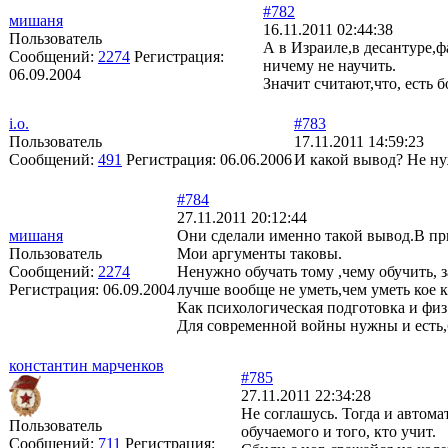
#782
мишаня
16.11.2011 02:44:38
Пользователь
А в Израиле,в десантуре,ф
Сообщений:
2274
Регистрация:
ничему не научить.
06.09.2004
Значит считают,что, есть 
i.o.
#783
Пользователь
17.11.2011 14:59:23
Сообщений:
491
Регистрация:
06.06.2006
И какой вывод? Не ну
#784
27.11.2011 20:12:44
мишаня
Они сделали именно такой вывод.В пр
Пользователь
Мои аргументы таковы.
Сообщений:
2274
Ненужно обучать тому ,чему обучить, 
Регистрация:
06.09.2004
лучше вообще не уметь,чем уметь кое к
Как психологическая подготовка и физ
Для современной войны нужны и есть,
константин марченков
#785
27.11.2011 22:34:28
Не соглашусь. Тогда и автомат
Пользователь
обучаемого и того, кто учит.
Сообщений:
711
Регистрация: