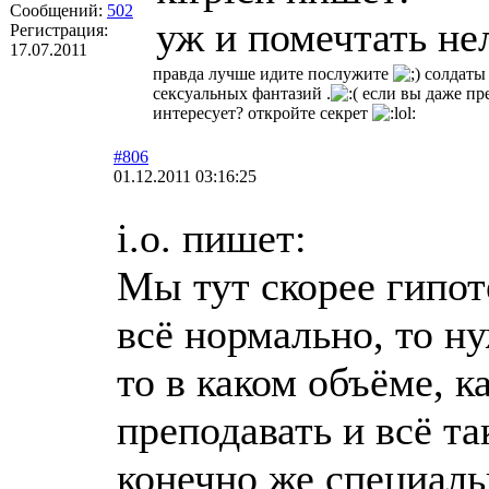
Сообщений:
502
уж и помечтать нел
Регистрация:
17.07.2011
правда лучше идите послужите
солдаты 
сексуальных фантазий .
если вы даже пре
интересует? откройте секрет
#806
01.12.2011 03:16:25
i.o. пишет:
Мы тут скорее гипот
всё нормально, то н
то в каком объёме, к
преподавать и всё та
конечно же специаль