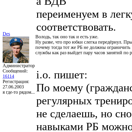
а ВДВ
переименуем в легк
соответствовать.
Des
Володь, так оно так и есть уже.
Ну разве, что про юбки слегка передёрнул. Пр
почему тогда тот же РБ не должны ограничит
службы как раз выйдет пару часов занятий по
Администратор
Сообщений:
i.o. пишет:
16114
Регистрация:
По моему (гражданс
27.06.2003
я где-то рядом...
регулярных трениро
не сделаешь, но сн
навыками РБ можно