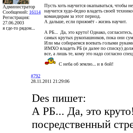
Пусть хоть научится окапываться, чтобы не
Администратор
научится худо-бедно владеть своей технико
Сообщений:
16114
командирам за этот период.
Регистрация:
А дальше, если прижмёт - жизнь научит.
27.06.2003
я где-то рядом...
А РБ... Да, это круто! Однако, согласитес
самых крутых рукопашников, пока они суме
Или мы собираемся воевать голыми рукам
ИМХО владеть РБ (и далее по списку) долж
все, а лишь те, кому это надо согласно спе
С неба об землю... и в бой!
#792
28.11.2011 21:29:06
Des пишет:
А РБ... Да, это крут
посредственный стре