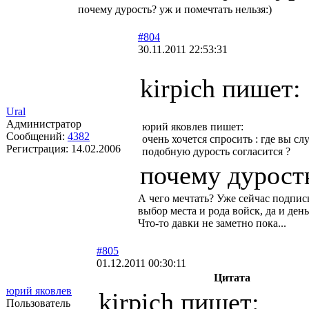
почему дурость? уж и помечтать нельзя:)
#804
30.11.2011 22:53:31
kirpich пишет:
Ural
Администратор
юрий яковлев пишет:
Сообщений:
4382
очень хочется спросить : где вы сл
Регистрация:
14.02.2006
подобную дурость согласится ?
почему дурость
А чего мечтать? Уже сейчас подписы
выбор места и рода войск, да и день
Что-то давки не заметно пока...
#805
01.12.2011 00:30:11
Цитата
юрий яковлев
kirpich пишет:
Пользователь