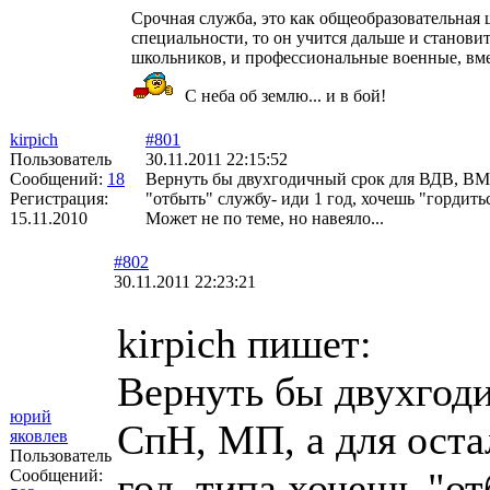
Срочная служба, это как общеобразовательная ш
специальности, то он учится дальше и становит
школьников, и профессиональные военные, вме
С неба об землю... и в бой!
kirpich
#801
Пользователь
30.11.2011 22:15:52
Сообщений:
18
Вернуть бы двухгодичный срок для ВДВ, ВМФ
Регистрация:
"отбыть" службу- иди 1 год, хочешь "гордитьс
15.11.2010
Может не по теме, но навеяло...
#802
30.11.2011 22:23:21
kirpich пишет:
Вернуть бы двухгод
юрий
СпН, МП, а для оста
яковлев
Пользователь
год, типа хочешь "от
Сообщений: