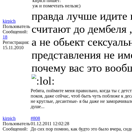
kirpich пишет:
уж и помечтать нельзя:)
правда лучше идите
kirpich
считают до дембеля ,
Пользователь
Сообщений:
18
а не обьект сексуаль
Регистрация:
15.11.2010
представления не им
почему вас это вооб
Ребята, поймите меня правильно, когда ты с детств
покоя, даже сейчас, чтоб быть чуть поближе к де
не круглые, десантные- я бы даже не заморачивалс
душе...
kirpich
#808
Пользователь
01.12.2011 12:02:28
Сообщений:
До сих пор помню, как будто это было вчера, сид