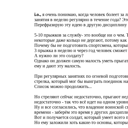
i.o.,
я очень понимаю, когда человек болеет за 
занятия в неделю регулярно в течение года? Э
Перефразирую эту идею в другую дисциплину 
5-10 прыжков за службу- это вообще ни о чем.
некоторые даже кольцо не дергают, потому как
Почему бы не подготовить спортсмена, которы
3 прыжка в неделю и через год человек сможет
А нужно ли это солдату?
Однако он должен самую малость уметь прыгать
ему и дают эту малость.
При регулярных занятиях по огневой подготовк
стрелка, который мог бы выиграть поединок на
Список можно продолжить...
Но стреляют сейчас недостаточно, прыгают нед
недостаточно - так что всё идет на одном уровн
Ну и все согласились, что владение воинской 
времени - заберём это время у других дисциплин
Вот и получается солдат, который умеет всего 
Но ему заложили хоть какие-то основы, котор