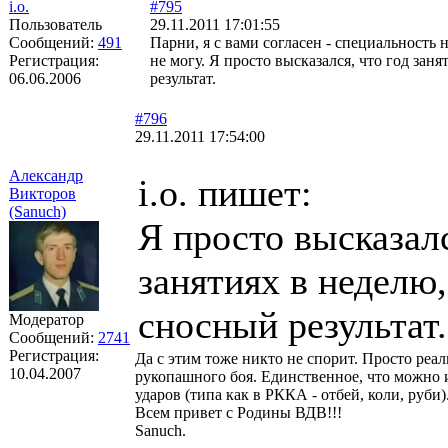
i.o.
#795
Пользователь
29.11.2011 17:01:55
Сообщений:
491
Парни, я с вами согласен - специальность 
Регистрация:
не могу. Я просто высказался, что год заня
06.06.2006
результат.
#796
29.11.2011 17:54:00
Александр
i.o. пишет:
Викторов
(Sanuch)
Я просто высказалс
занятиях в неделю,
сносный результат.
Модератор
Сообщений:
2741
Регистрация:
Да с этим тоже никто не спорит. Просто реа
10.04.2007
рукопашного боя. Единственное, что можно 
ударов (типа как в РККА - отбей, коли, руби)
Всем привет с Родины ВДВ!!!
Sanuch.