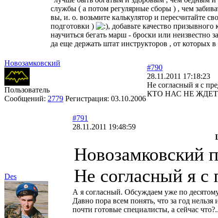
службы ( а потом регулярные сборы ) , чем забив
вы, и. о. возьмите калькулятор и пересчитайте св
подготовки )
, добавьте качество призывного 
научиться бегать марш - броски или неизвестно за
да еще держать штат инструкторов , от которых в 
Новозамковский
#790
28.11.2011 17:18:23
Не согласный я с пр
Пользователь
КТО НАС НЕ ЖДЕТ
Сообщений:
2779
Регистрация:
03.10.2006
#791
28.11.2011 19:48:59
Новозамковский 
Не согласный я с
Des
А я согласный. Обсуждаем уже по десятому
Давно пора всем понять, что за год нельз
почти готовые специалисты, а сейчас что?.