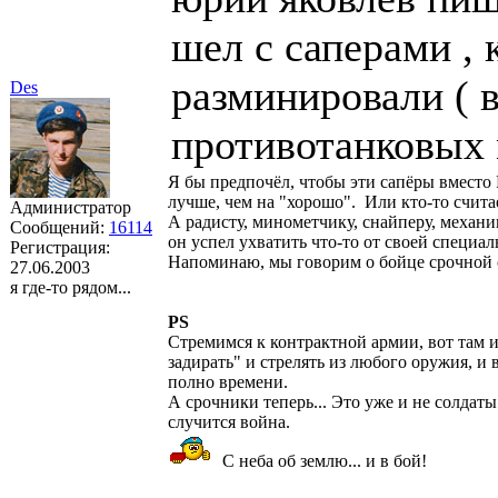
шел с саперами ,
разминировали ( 
Des
противотанковых 
Я бы предпочёл, чтобы эти сапёры вместо Р
лучше, чем на "хорошо". Или кто-то счита
Администратор
А радисту, минометчику, снайперу, механи
Сообщений:
16114
он успел ухватить что-то от своей специал
Регистрация:
Напоминаю, мы говорим о бойце срочной 
27.06.2003
я где-то рядом...
PS
Стремимся к контрактной армии, вот там 
задирать" и стрелять из любого оружия, и
полно времени.
А срочники теперь... Это уже и не солдаты
случится война.
С неба об землю... и в бой!