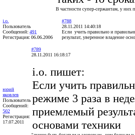
В частности супер-сержантам, у них п
i.o.
#788
Пользователь
28.11.2011 14:40:18
Сообщений:
491
Если учить правильно и правильны
Регистрация:
06.06.2006
результат, уверенное владение ос
#789
28.11.2011 16:18:17
i.o. пишет:
Если учить правильн
юрий
режиме 3 раза в неде
яковлев
Пользователь
Сообщений:
приемлемый результа
502
Регистрация:
основами техники
17.07.2011
"лучше быть богатым и здоровым , чем бедным и