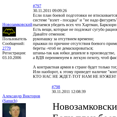
#797
30.11.2011 09:09:26
Если план боевой подготовки не втискивается
системе "взлет - посадка" и "не надо фигурят
Новозамковский
пытаемся убедить всех что Хартман, Баркхорн
Есть вещи, которые не подлежат сугубо рацио
Давайте отменим:
Пользователь
рукопашку за отсутвием времени;
Сообщений:
прыжки по причине отсутствия боевого прим
2779
береты -чтоб не демаскироваться;
Регистрация:
штаны-так как юбки дешевле в производстве,
03.10.2006
а ВДВ переименуем в легкую пехоту, чтоб фак
А контрактная армия в стране будет только то
Или наоборот, к этому приведет наличие "ко
КТО НАС НЕ ЖДЕТ-ТОТ НАМ НЕ НУЖЕН!
#798
30.11.2011 12:08:39
Александр Викторов
(Sanuch)
Новозамковски