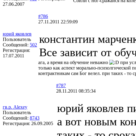
Сбили с ног-сражайся на коле
27.06.2007
#786
27.11.2011 22:59:09
юрий яковлев
константин марчен
Пользователь
Сообщений:
502
Все зависит от обуч
Регистрация:
17.07.2011
ага, а время на обучение неважно
при усл
только как аспект морально-психолгической п
контрактникам сам Бог велел. при таких - то с
#787
28.11.2011 08:35:34
юрий яковлев п
гв.р. Alexey
Пользователь
а вот новым кон
Сообщений:
8743
Регистрация:
26.09.2005
таких - то срок