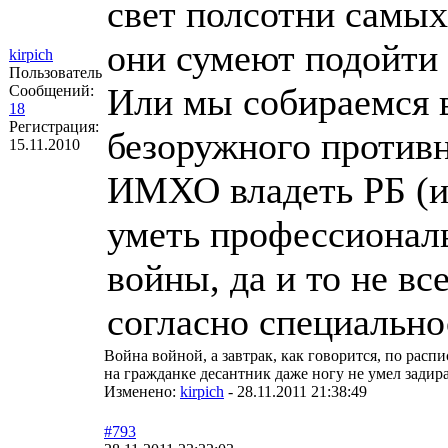
свет полсотни самых
они сумеют подойти 
kirpich
Пользователь
Или мы собираемся 
Сообщений:
18
Регистрация:
безоружного против
15.11.2010
ИМХО владеть РБ (и
уметь профессионалы
войны, да и то не все
согласно специально
Война войной, а завтрак, как говорится, по расп
на гражданке десантник даже ногу не умел задират
Изменено:
kirpich
-
28.11.2011 21:38:49
#793