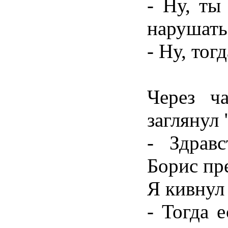
- Ну, ты
нарушат
- Ну, тог
Через ч
заглянул 
- Здрав
Борис пр
Я кивнул
- Тогда 