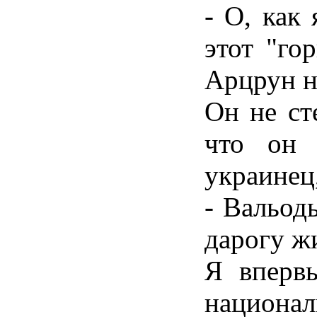
- О, как
этот "го
Арцрун н
Он не сте
что он 
украинец
- Вальод
дарогу жи
Я вперв
национа