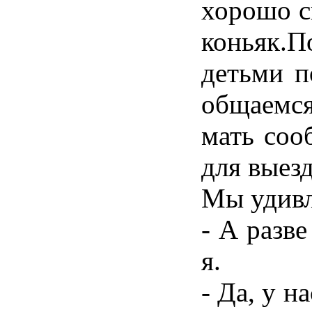
хорошо с
коньяк.П
детьми п
общаемся
мать соо
для выез
Мы удив
- А разве
я.
- Да, у н