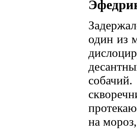
Эфедри
Задержал
один из 
дислоцир
десантн
собачий.
сквореч
протекаю
на мороз,