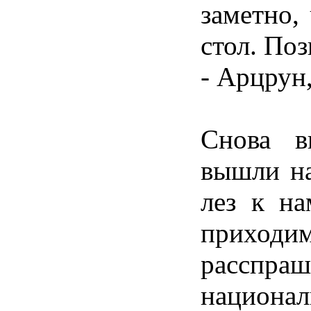
заметно,
стол. По
- Арцрун,
Снова в
вышли на
лез к на
приход
расспра
национал