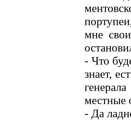
ментовс
портупеи
мне свои
останови
- Что буд
знает, ес
генерала
местные 
- Да ладн