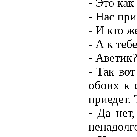
- Это как
- Нас при
- И кто 
- А к теб
- Аветик?
- Так вот
обоих к 
приедет. 
- Да нет,
ненадолг