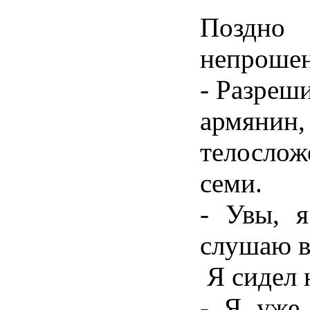
Поздно
непрошен
- Разреши
армяни
телослож
семи.
- Увы, я
слушаю в
Я сидел н
- Я уже 