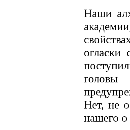
Наши алх
академи
свойства
огласки 
поступи
головы
предупре
Нет, не 
нашего о