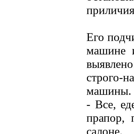
приличия
Его подч
машине и
выявлен
строго-н
машины. 
- Все, е
прапор, 
салоне.