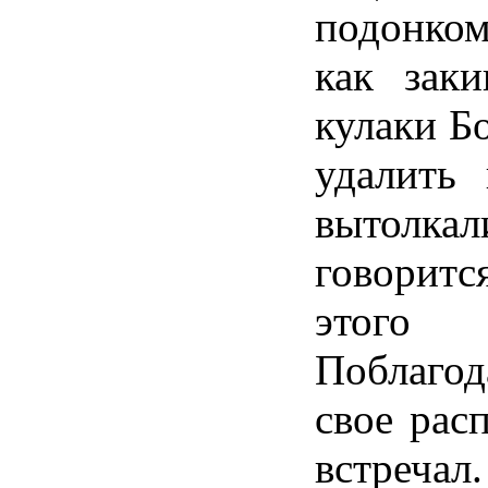
подонком
как зак
кулаки Бо
удалить
вытолка
говоритс
этого 
Поблагод
свое рас
встречал.