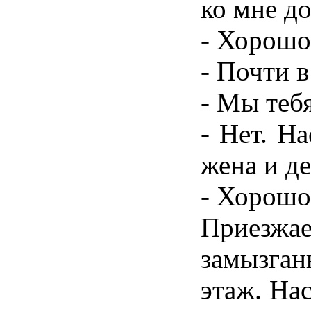
ко мне д
- Хорошо
- Почти в
- Мы теб
- Нет. Н
жена и де
- Хорошо
Приезж
замызга
этаж. Нас