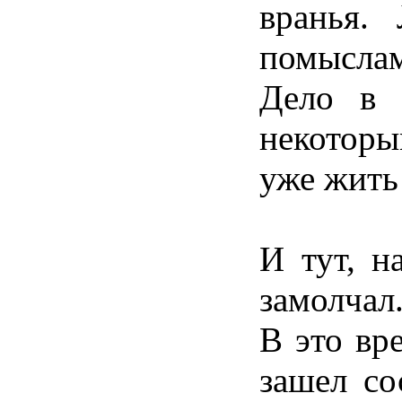
вранья.
помыслам
Дело в 
некоторы
уже жить
И тут, н
замолчал
В это вр
зашел со