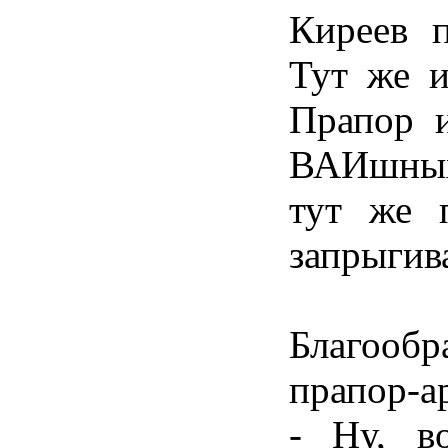
Киреев п
Тут же и
Прапор и
ВАИшных 
тут же п
запрыгива
Благооб
прапор-а
- Ну, в