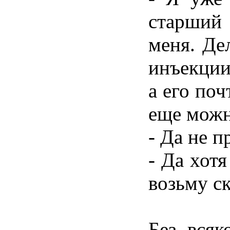
старший
меня. Де
инъекции
а его поч
еще можн
- Да не п
- Да хотя
возьму ск
Без всяк