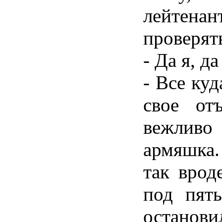
лейтена
проверят
- Да я, 
- Все куд
свое от
вежлив
армяшка.
так врод
под пять
останов