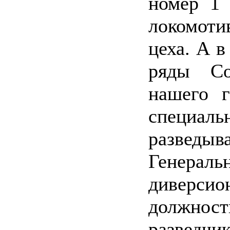
номер 1 
локомоти
цеха. А в
ряды Со
нашего г
специал
развед
Генеральн
диверси
должно
разведч