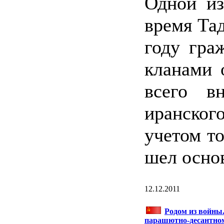
Одной из
время Та
году гра
кланами 
всего в
иранско
учетом то
шел осно
12.12.2011
Родом из войны.
парашютно-десантном 