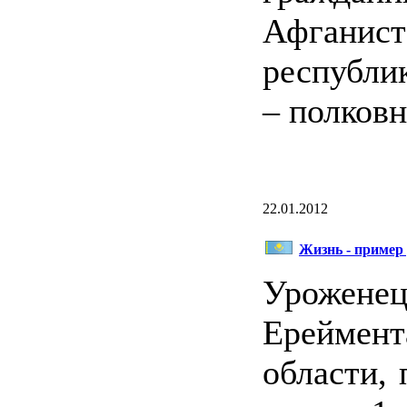
Афганис
республи
– полков
22.01.2012
Жизнь - пример
Уроже
Ереймент
области,