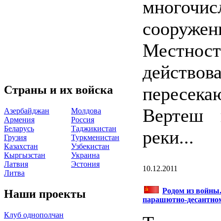
многочи
сооруже
Местнос
действ
Страны и их войска
пересека
Вертеш 
Азербайджан
Молдова
Армения
Россия
Беларусь
Таджикистан
реки...
Грузия
Туркменистан
Казахстан
Узбекистан
Кыргызстан
Украина
Латвия
Эстония
10.12.2011
Литва
Родом из войны.
Наши проекты
парашютно-десантном
Клуб однополчан