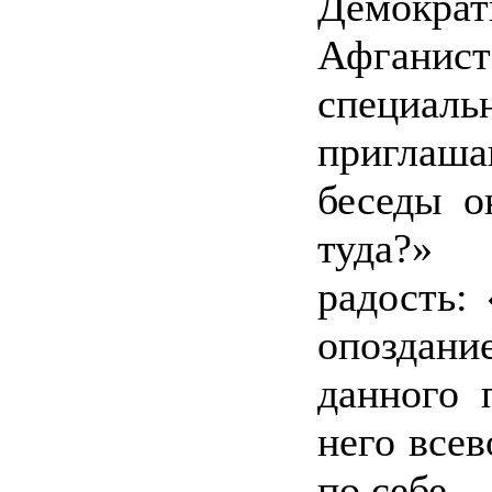
Демокр
Афганис
специаль
приглаш
беседы о
туда?» 
радость: 
опоздан
данного 
него все
по себе.