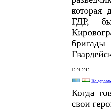
которая 
ГДР, б
Кировог
бригады
Гвардейс
12.01.2012
По дорога
Когда го
свои геро