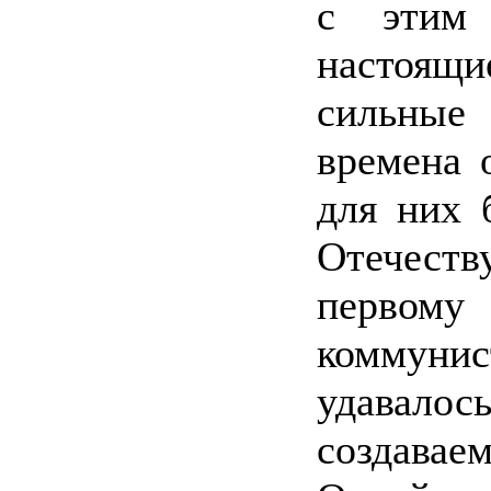
с этим 
настоя
сильные
времена 
для них 
Отечест
первому
коммуни
удавал
создавае