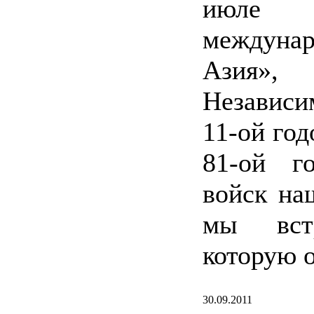
июле 
междунар
Азия»,
Независи
11-ой го
81-ой г
войск на
мы встр
которую о
30.09.2011