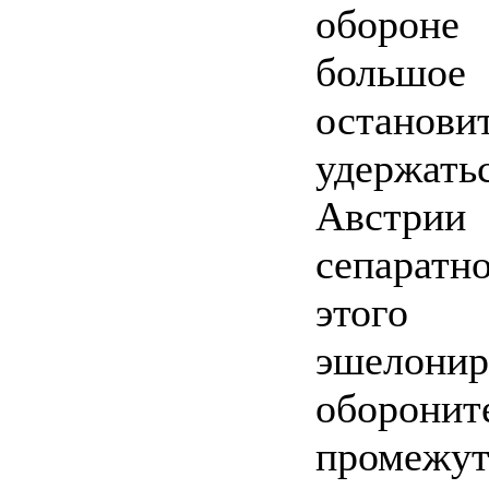
обороне
большо
остано
удержать
Австрии
сепаратн
этого 
эшелонир
оборон
промеж