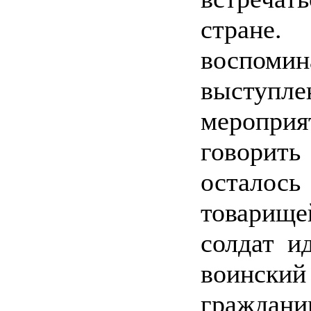
стране
воспоми
высту
мероприя
говорить 
осталос
товарище
солдат и
воинский 
граждани