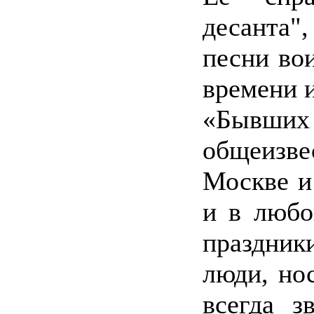
десанта"
песни во
времени 
«Бывших
общеизв
Москве и
и в любо
праздник
люди, но
всегда з