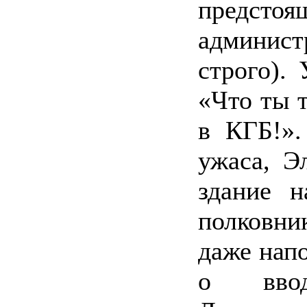
предсто
админист
строго). 
«Что ты 
в КГБ!».
ужаса, Э
здание н
полковн
даже напо
о вво