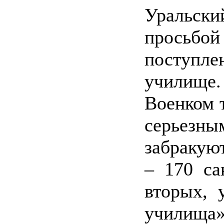
Уральск
просьб
поступл
училище.
Военком т
серьезны
забракую
– 170 са
вторых, 
училища»