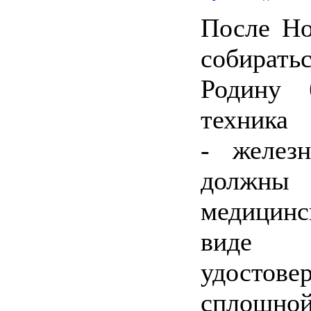
После Но
собирать
Родину 
техн
- желез
должны
медицин
виде т
удостов
сплошно