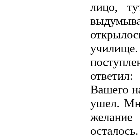
лицо, т
выдумы
открыл
училищ
поступле
ответил
Вашего н
ушел. Мн
желание
осталось