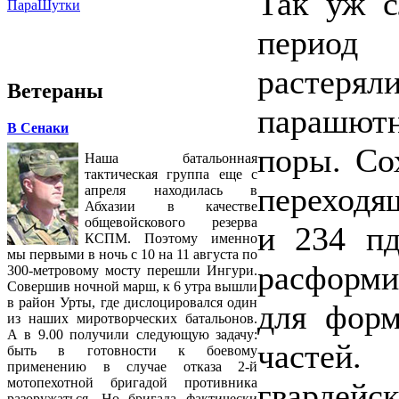
Так уж с
ПараШутки
период 
растер
Ветераны
парашют
В Сенаки
поры. Со
Наша батальонная
тактическая группа еще с
переходя
апреля находилась в
Абхазии в качестве
общевойскового резерва
и 234 пд
КСПМ. Поэтому именно
мы первыми в ночь с 10 на 11 августа по
расформ
300-метровому мосту перешли Ингури.
Совершив ночной марш, к 6 утра вышли
в район Урты, где дислоцировался один
для форм
из наших миротворческих батальонов.
А в 9.00 получили следующую задачу:
частей
быть в готовности к боевому
применению в случае отказа 2-й
мотопехотной бригадой противника
гвардей
разоружаться. Но бригада фактически