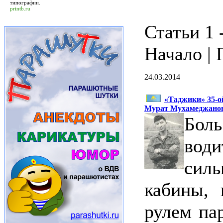
типографии.
printb.ru
Статьи 1 -
Начало | 
24.03.2014
«Таджики» 35-о
Мурат Мухамеджано
Бол
вод
сил
кабины, 
рулем па