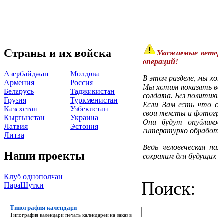
Страны и их войска
Уважаемые вете
операций!
Азербайджан
Молдова
В этом разделе, мы х
Армения
Россия
Мы хотим показать во
Беларусь
Таджикистан
солдата. Без политики
Грузия
Туркменистан
Если Вам есть что с
Казахстан
Узбекистан
свои тексты и фотог
Кыргызстан
Украина
Они будут опублик
Латвия
Эстония
литературно обработ
Литва
Ведь человеческая п
Наши проекты
сохраним для будущих
Клуб однополчан
Поиск:
ПараШутки
Типография календари
Типография календари
печать календареи на заказ в