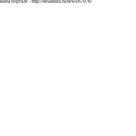
 портале - http://desantura.ru/news/67076/