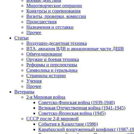
Боевые действия
Миротворческие операции
Конкурсы и соревнования
Визиты, проверки, комиссии
Происшествия
Назначения и отставки
Прочее
Статьи
Воздушно-десантная техника
ВТА, авиация ВДВ и авиационные части ДШВ
Обмундирование
Оружие и боевая техника
Реформы и перспективы
Символика и геральдика
Страницы истории
Учения
Прочее
Ветераны
2-я Мировая война
Советско-Финская война (1939-1940)
Великая Отечественная война (1941-1945)
Советско-Японская война (1945)
СССР после 2-й мировой
События в Казахстане (1986)
Карабахский вооруженный конфликт (1987-19