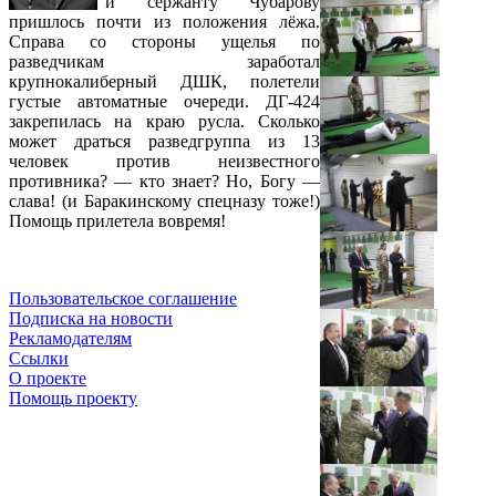
и сержанту Чубарову
пришлось почти из положения лёжа.
Справа со стороны ущелья по
разведчикам заработал
крупнокалиберный ДШК, полетели
густые автоматные очереди. ДГ-424
закрепилась на краю русла. Сколько
может драться разведгруппа из 13
человек против неизвестного
противника? — кто знает? Но, Богу —
слава! (и Баракинскому спецназу тоже!)
Помощь прилетела вовремя!
Пользовательское соглашение
Подписка на новости
Рекламодателям
Ссылки
О проекте
Помощь проекту