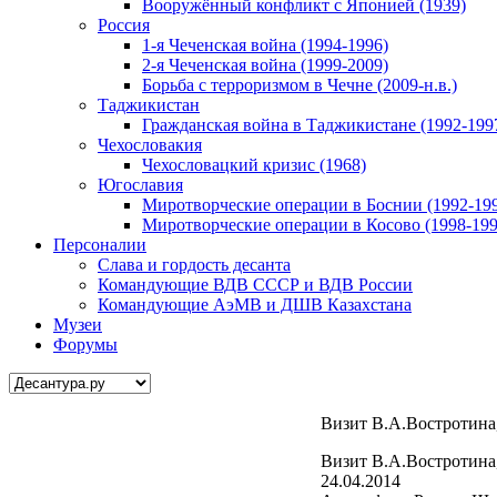
Вооружённый конфликт с Японией (1939)
Россия
1-я Чеченская война (1994-1996)
2-я Чеченская война (1999-2009)
Борьба с терроризмом в Чечне (2009-н.в.)
Таджикистан
Гражданская война в Таджикистане (1992-199
Чехословакия
Чехословацкий кризис (1968)
Югославия
Миротворческие операции в Боснии (1992-19
Миротворческие операции в Косово (1998-199
Персоналии
Слава и гордость десанта
Командующие ВДВ СССР и ВДВ России
Командующие АэМВ и ДШВ Казахстана
Музеи
Форумы
Визит В.А.Востротина,
Визит В.А.Востротина,
24.04.2014