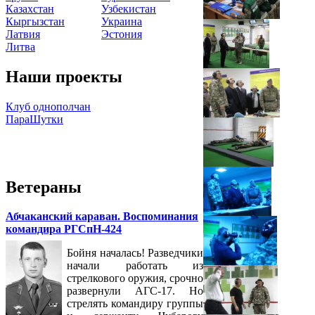
Казахстан
Узбекистан
Кыргызстан
Украина
Латвия
Эстония
Литва
Наши проекты
Клуб однополчан
ПараШутки
Ветераны
Абчаканский караван. Воспоминания
командира РГСпН-424
Бойня началась! Разведчики
начали работать из
стрелкового оружия, срочно
развернули АГС-17. Но
стрелять командиру группы