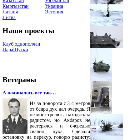
Казахстан
Узбекистан
Кыргызстан
Украина
Латвия
Эстония
Литва
Наши проекты
Клуб однополчан
ПараШутки
Ветераны
А начиналось все так…
Из-за поворота с 3-4 метров
от бедра дух дал очередь. Я
не мог стрелять, находясь за
радистом, но Акбаров не
растерялся и очередью
свалил духа. Сделали
остановку на перекур, говорю радисту: