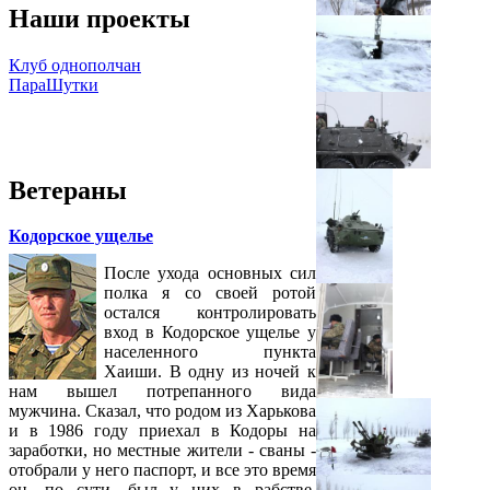
Наши проекты
Клуб однополчан
ПараШутки
Ветераны
Кодорское ущелье
После ухода основных сил
полка я со своей ротой
остался контролировать
вход в Кодорское ущелье у
населенного пункта
Хаиши. В одну из ночей к
нам вышел потрепанного вида
мужчина. Сказал, что родом из Харькова
и в 1986 году приехал в Кодоры на
заработки, но местные жители - сваны -
отобрали у него паспорт, и все это время
он, по сути, был у них в рабстве,