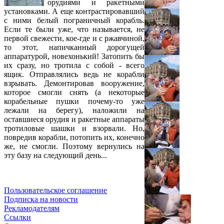
орудиями и ракетными
установками. А еще контрастировавший
с ними белый пограничный корабль.
Если те были уже, что называется, не
первой свежести, кое-где и с ржавчиной,
то этот, напичканный дорогущей
аппаратурой, новехонький! Затопить бы
их сразу, но тротила с собой - всего
ящик. Отправлялись ведь не корабли
взрывать. Демонтировав вооружение,
которое смогли снять (а некоторые
корабельные пушки почему-то уже
лежали на берегу), наложили на
оставшиеся орудия и ракетные аппараты
тротиловые шашки и взорвали. Но,
повредив корабли, потопить их, конечно
же, не смогли. Поэтому вернулись на
эту базу на следующий день...
Пользовательское соглашение
Подписка на новости
Рекламодателям
Ссылки