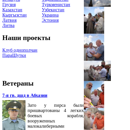
Грузия
Туркменистан
Казахстан
Узбекистан
Кыргызстан
Украина
Латвия
Эстония
Литва
Наши проекты
Клуб однополчан
ПараШутки
Ветераны
7-я гв. дшд в Абхазии
Зато у пирса были
пришвартованы 4 легких
боевых корабля,
вооруженных
малокалиберными