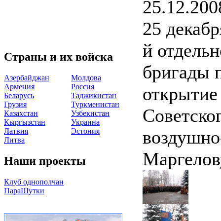
25.12.200
25 декабр
й отдель
Страны и их войска
бригады 
Азербайджан
Молдова
Армения
Россия
открытие
Беларусь
Таджикистан
Грузия
Туркменистан
Советско
Казахстан
Узбекистан
Кыргызстан
Украина
Латвия
Эстония
воздушно
Литва
Маргелов
Наши проекты
Клуб однополчан
ПараШутки