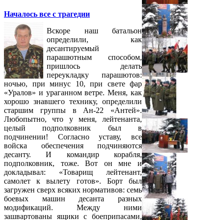
Началось все с трагедии
Вскоре наш батальон
определили, как
десантируемый
парашютным способом,
пришлось делать
переукладку парашютов:
ночью, при минус 10, при свете фар
«Уралов» и ураганном ветре. Меня, как
хорошо знавшего технику, определили
старшим группы в Ан-22 «Антей».
Любопытно, что у меня, лейтенанта,
целый подполковник был в
подчинении! Согласно уставу, все
войска обеспечения подчиняются
десанту. И командир корабля,
подполковник, тоже. Вот он мне и
докладывал: «Товарищ лейтенант,
самолет к вылету готов». Борт был
загружен сверх всяких нормативов: семь
боевых машин десанта разных
модификаций. Между ними
зашвартованы ящики с боеприпасами,