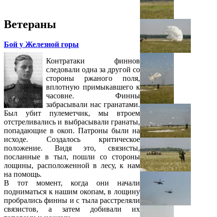
Ветераны
Бой у Железной горы
Контратаки финнов
следовали одна за другой со
стороны ржаного поля,
вплотную примыкавшего к
часовне. Финны
забрасывали нас гранатами.
Был убит пулеметчик, мы втроем
отстреливались и выбрасывали гранаты,
попадающие в окоп. Патроны были на
исходе. Создалось критическое
положение. Видя это, связисты,
посланные в тыл, пошли со стороны
лощины, расположенной в лесу, к нам
на помощь.
В тот момент, когда они начали
подниматься к нашим окопам, в лощину
пробрались финны и с тыла расстреляли
связистов, а затем добивали их