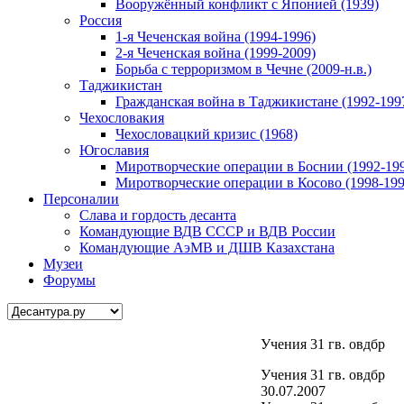
Вооружённый конфликт с Японией (1939)
Россия
1-я Чеченская война (1994-1996)
2-я Чеченская война (1999-2009)
Борьба с терроризмом в Чечне (2009-н.в.)
Таджикистан
Гражданская война в Таджикистане (1992-199
Чехословакия
Чехословацкий кризис (1968)
Югославия
Миротворческие операции в Боснии (1992-19
Миротворческие операции в Косово (1998-199
Персоналии
Слава и гордость десанта
Командующие ВДВ СССР и ВДВ России
Командующие АэМВ и ДШВ Казахстана
Музеи
Форумы
Учения 31 гв. овдбр
Учения 31 гв. овдбр
30.07.2007