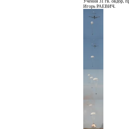
Учения 31 гв. овдбр,
Игорь РАЕВИЧ.