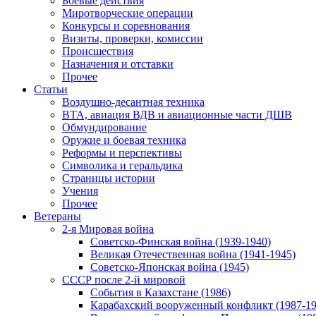
Боевые действия
Миротворческие операции
Конкурсы и соревнования
Визиты, проверки, комиссии
Происшествия
Назначения и отставки
Прочее
Статьи
Воздушно-десантная техника
ВТА, авиация ВДВ и авиационные части ДШВ
Обмундирование
Оружие и боевая техника
Реформы и перспективы
Символика и геральдика
Страницы истории
Учения
Прочее
Ветераны
2-я Мировая война
Советско-Финская война (1939-1940)
Великая Отечественная война (1941-1945)
Советско-Японская война (1945)
СССР после 2-й мировой
События в Казахстане (1986)
Карабахский вооруженный конфликт (1987-19