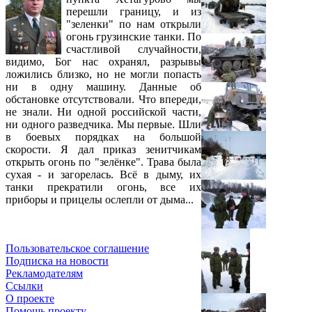
перешли границу, и из
"зеленки" по нам открыли
огонь грузинские танки. По
счастливой случайности,
видимо, Бог нас охранял, разрывы
ложились близко, но не могли попасть
ни в одну машину. Данные об
обстановке отсутствовали. Что впереди,
не знали. Ни одной российской части,
ни одного разведчика. Мы первые. Шли
в боевых порядках на большой
скорости. Я дал приказ зенитчикам
открыть огонь по "зелёнке". Трава была
сухая - и загорелась. Всё в дыму, их
танки прекратили огонь, все их
приборы и прицелы ослепли от дыма...
Пользовательское соглашение
Подписка на новости
Рекламодателям
Ссылки
О проекте
Помощь проекту