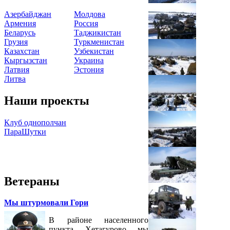
Азербайджан
Молдова
Армения
Россия
Беларусь
Таджикистан
Грузия
Туркменистан
Казахстан
Узбекистан
Кыргызстан
Украина
Латвия
Эстония
Литва
Наши проекты
Клуб однополчан
ПараШутки
Ветераны
Мы штурмовали Гори
В районе населенного
пункта Хетагурово мы