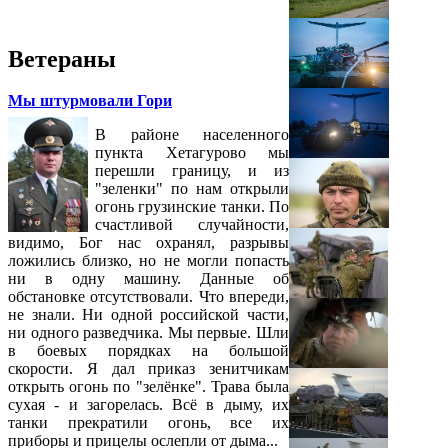
Ветераны
Мы штурмовали Гори
В районе населенного
пункта Хетагурово мы
перешли границу, и из
"зеленки" по нам открыли
огонь грузинские танки. По
счастливой случайности,
видимо, Бог нас охранял, разрывы
ложились близко, но не могли попасть
ни в одну машину. Данные об
обстановке отсутствовали. Что впереди,
не знали. Ни одной российской части,
ни одного разведчика. Мы первые. Шли
в боевых порядках на большой
скорости. Я дал приказ зенитчикам
открыть огонь по "зелёнке". Трава была
сухая - и загорелась. Всё в дыму, их
танки прекратили огонь, все их
приборы и прицелы ослепли от дыма...