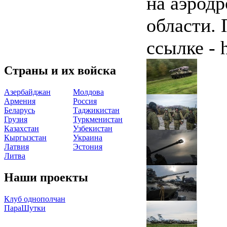
на аэродр
области.
ссылке - h
Страны и их войска
Азербайджан
Молдова
Армения
Россия
Беларусь
Таджикистан
Грузия
Туркменистан
Казахстан
Узбекистан
Кыргызстан
Украина
Латвия
Эстония
Литва
Наши проекты
Клуб однополчан
ПараШутки