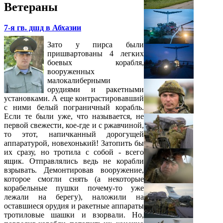
Ветераны
7-я гв. дшд в Абхазии
Зато у пирса были
пришвартованы 4 легких
боевых корабля,
вооруженных
малокалиберными
орудиями и ракетными
установками. А еще контрастировавший
с ними белый пограничный корабль.
Если те были уже, что называется, не
первой свежести, кое-где и с ржавчиной,
то этот, напичканный дорогущей
аппаратурой, новехонький! Затопить бы
их сразу, но тротила с собой - всего
ящик. Отправлялись ведь не корабли
взрывать. Демонтировав вооружение,
которое смогли снять (а некоторые
корабельные пушки почему-то уже
лежали на берегу), наложили на
оставшиеся орудия и ракетные аппараты
тротиловые шашки и взорвали. Но,