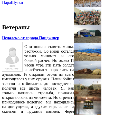
ПараШутки
Ветераны
Недалеко от города Панджшер
Они пошли ставить мины-
растяжки. Со мной остался
только миномет и его
боевой расчет. Но около 11
часов утра эти пять солдат
и лейтенант нарвались на
душманов. Те открыли огонь из всего
имеющегося у них оружия. Наши бойцы
залегли и отбивались до последнего -
полегли все шесть человек. Я, как
только началась стрельба, приказал
открыть огонь из миномета. Но стрелять
приходилось вслепую: мы находились
на дне ущелья, а «духи» скрывались за
скалами и грудами камней. Через