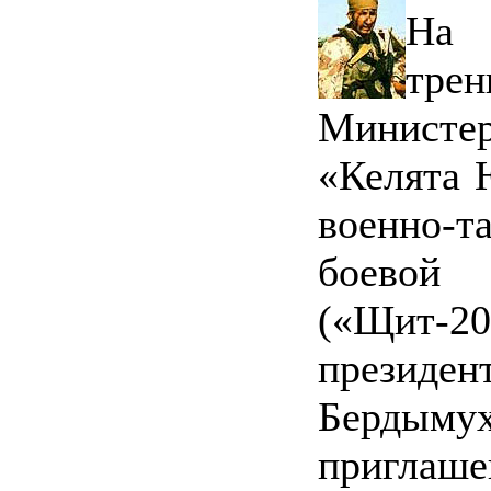
На 
тр
Министе
«Келята 
военно-т
боевой
(«Щит-2
президе
Бердымух
приглаше