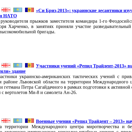
«Си Бриз-2013»: украинские десантники изу
ан НАТО
 руководителя прыжков заместителя командира 1-го Феодосий
оря Харченко, в занятиях приняли участие разведывательный
 высокомобильной бригады.
Участники учений «Репид Трайдент-2013» 
или» здание
частники украинско-американских тактических учений с прив
м районе Львовской области на территории Международного 
и гетмана Петра Сагайдачного в рамках подготовки к активной
с вертолетов Ми-8 и самолета Ан-26.
Военные учения «Репид Трайдент – 2013» на
а территории Международного центра миротворчества и б
е украинско-американские командно-штабные учения с прив