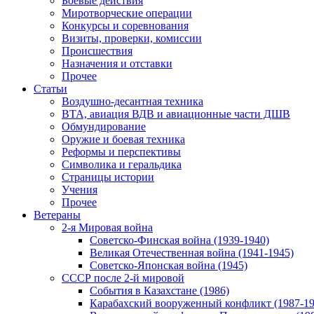
Боевые действия
Миротворческие операции
Конкурсы и соревнования
Визиты, проверки, комиссии
Происшествия
Назначения и отставки
Прочее
Статьи
Воздушно-десантная техника
ВТА, авиация ВДВ и авиационные части ДШВ
Обмундирование
Оружие и боевая техника
Реформы и перспективы
Символика и геральдика
Страницы истории
Учения
Прочее
Ветераны
2-я Мировая война
Советско-Финская война (1939-1940)
Великая Отечественная война (1941-1945)
Советско-Японская война (1945)
СССР после 2-й мировой
События в Казахстане (1986)
Карабахский вооруженный конфликт (1987-19