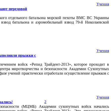
Учения
чают передовой
ского отдельного батальона морской пехоты ВМС ВС Украины
 взвод батальона и аэромобильный взвод 79-й Николаевской
Учения
выполнили прыжки с
лечением войск «Репид Трайдент-2013», которое проходит в
центра миротворчества и безопасности Академии Сухопутных
 фазе учений практически отработали осуществление прыжков с
Учения
2
чались!
езопасности (МЦМБ) Академии сухопутных войск начались
лечением войск «Репид Трайдент-2013». Эти двухнедельные