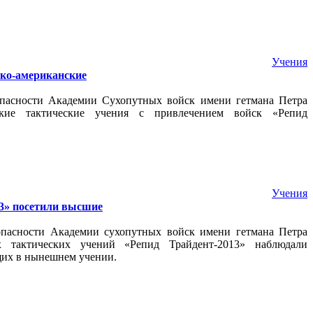
Учения
ско-американские
опасности Академии Сухопутных войск имени гетмана Петра
нские тактические учения с привлечением войск «Репид
Учения
13» посетили высшие
опасности Академии сухопутных войск имени гетмана Петра
их тактических учений «Репид Трайдент-2013» наблюдали
щих в нынешнем учении.