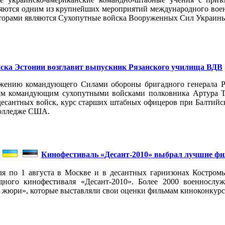
ляются одним из крупнейших мероприятий международного вое
аторами являются Сухопутные войска Вооруженных Сил Украин
ска Эстонии возглавит выпускник Рязанского училища ВДВ
жению командующего Силами обороны бригадного генерала Ри
м командующим сухопутными войсками полковника Артура Ти
есантных войск, курс старших штабных офицеров при Балтийс
олледже США.
Кинофестиваль «Десант-2010» выбрал лучшие ф
по 1 августа в Москве и в десантных гарнизонах Костромы
дного кинофестиваля «Десант-2010». Более 2000 военносл
жюри», которые выставляли свои оценки фильмам киноконкурса