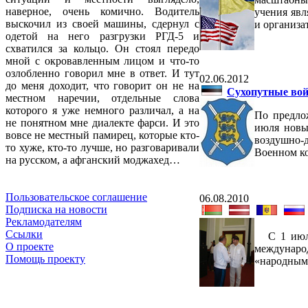
наверное, очень комично. Водитель
учения яв
выскочил из своей машины, сдернул с
и организ
одетой на него разгрузки РГД-5 и
схватился за кольцо. Он стоял передо
мной с окровавленным лицом и что-то
озлобленно говорил мне в ответ. И тут
02.06.2012
до меня доходит, что говорит он не на
Сухопутные вой
местном наречии, отдельные слова
которого я уже немного различал, а на
По предло
не понятном мне диалекте фарси. И это
июля новы
вовсе не местный памирец, которые кто-
воздушно-д
то хуже, кто-то лучше, но разговаривали
Военном к
на русском, а афганский моджахед…
Пользовательское соглашение
06.08.2010
Подписка на новости
Рекламодателям
Ссылки
С 1 июля 
О проекте
междунаро
Помощь проекту
«народным 