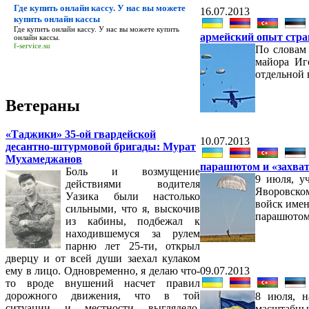
Где купить онлайн кассу. У нас вы можете
16.07.2013
купить онлайн кассы
Где купить онлайн кассу. У нас вы можете купить
армейский опыт стр
онлайн кассы
.
f-service.su
По словам
майора Иг
отдельной
Ветераны
«Таджики» 35-ой гвардейской
10.07.2013
десантно-штурмовой бригады: Мурат
Мухамеджанов
парашютом и «захват
Боль и возмущение
9 июля, у
действиями водителя
Яворовско
Уазика были настолько
войск имен
сильными, что я, выскочив
парашютом 
из кабины, подбежал к
находившемуся за рулем
парню лет 25-ти, открыл
дверцу и от всей души заехал кулаком
09.07.2013
ему в лицо. Одновременно, я делаю что-
то вроде внушений насчет правил
дорожного движения, что в той
8 июля, н
ситуации и местности выглядело,
масштабны