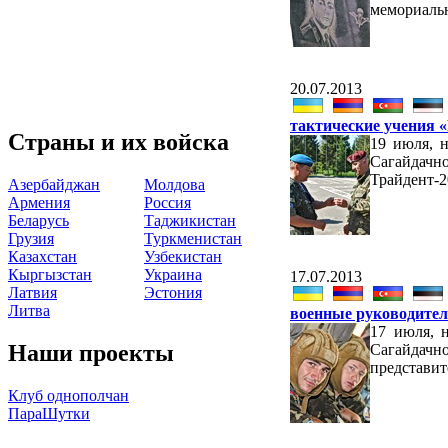
мемориальн
20.07.2013
тактические учения 
Страны и их войска
19 июля, 
Сагайдачн
Трайдент-2
Азербайджан
Молдова
Армения
Россия
Беларусь
Таджикистан
Грузия
Туркменистан
Казахстан
Узбекистан
Кыргызстан
Украина
17.07.2013
Латвия
Эстония
Литва
военные руководител
17 июля, 
Наши проекты
Сагайдачн
представит
Клуб однополчан
ПараШутки