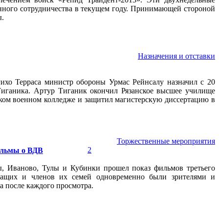
нного сотрудничества в текущем году. Принимающей стороной
ы.
Назначения и отставки
хо Терраса министр обороны Урмас Рейнсалу назначил с 20
ганика. Артур Тиганик окончил Рязанское высшее училище
ком военном колледже и защитил магистерскую диссертацию в
Торжественные мероприятия
2
ильмы о ВДВ
, Иваново, Тулы и Кубинки прошел показ фильмов третьего
ужащих и членов их семей одновременно были зрителями и
 после каждого просмотра.