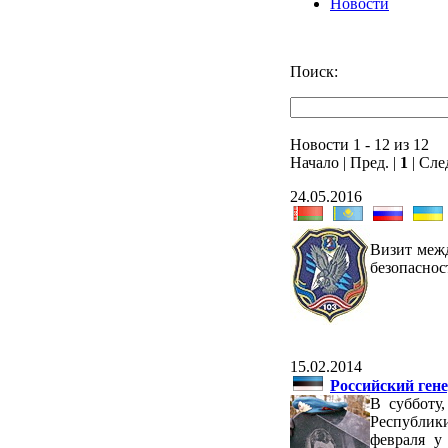
Новости
Поиск:
Новости 1 - 12 из 12
Начало | Пред. |
1
| Сле
24.05.2016
Визит межд
безопасност
15.02.2014
Российский ген
В субботу
Республик
февраля у