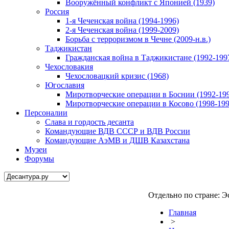
Вооружённый конфликт с Японией (1939)
Россия
1-я Чеченская война (1994-1996)
2-я Чеченская война (1999-2009)
Борьба с терроризмом в Чечне (2009-н.в.)
Таджикистан
Гражданская война в Таджикистане (1992-199
Чехословакия
Чехословацкий кризис (1968)
Югославия
Миротворческие операции в Боснии (1992-19
Миротворческие операции в Косово (1998-199
Персоналии
Слава и гордость десанта
Командующие ВДВ СССР и ВДВ России
Командующие АэМВ и ДШВ Казахстана
Музеи
Форумы
Отдельно по стране: Э
Главная
>