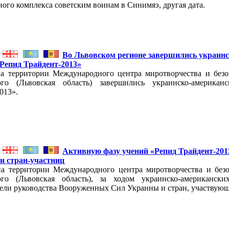
ого комплекса советским воинам в Синимяэ, другая дата.
Во Львовском регионе завершились украин
«Репид Трайдент-2013»
на территории Международного центра миротворчества и без
ого (Львовская область) завершились украинско-америка
013».
Активную фазу учений «Репид Трайдент-20
и стран-участниц
на территории Международного центра миротворчества и без
ого (Львовская область), за ходом украинско-американск
ели руководства Вооруженных Сил Украины и стран, участвую