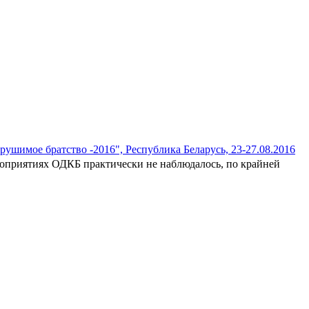
шимое братство -2016", Республика Беларусь, 23-27.08.2016
роприятиях ОДКБ практически не наблюдалось, по крайней