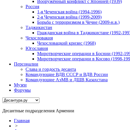
Вооружённый конфликт с Японией (1939)
Россия
1-я Чеченская война (1994-1996)
2-я Чеченская война (1999-2009)
Борьба с терроризмом в Чечне (2009-н.в.)
Таджикистан
Гражданская война в Таджикистане (1992-199
Чехословакия
Чехословацкий кризис (1968)
Югославия
Миротворческие операции в Боснии (1992-19
Миротворческие операции в Косово (1998-199
Персоналии
Слава и гордость десанта
Командующие ВДВ СССР и ВДВ России
Командующие АэМВ и ДШВ Казахстана
Музеи
Форумы
Десантные подразделения Армении
Главная
>