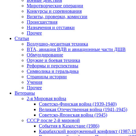
Боевые действия
Миротворческие операции
Конкурсы и соревнования
Визиты, проверки, комиссии
Происшествия
Назначения и отставки
Прочее
Статьи
Воздушно-десантная техника
ВТА, авиация ВДВ и авиационные части ДШВ
Обмундирование
Оружие и боевая техника
Реформы и перспективы
Символика и геральдика
Страницы истории
Учения
Прочее
Ветераны
2-я Мировая война
Советско-Финская война (1939-1940)
Великая Отечественная война (1941-1945)
Советско-Японская война (1945)
СССР после 2-й мировой
События в Казахстане (1986)
Карабахский вооруженный конфликт (1987-19