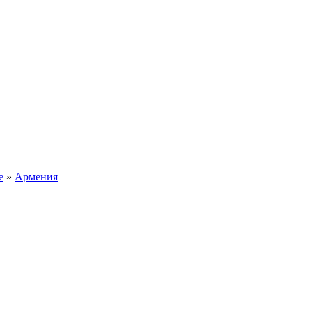
е
»
Армения