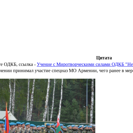
Цитата
те ОДКБ, ссылка -
Учение с Миротворческими силами ОДКБ "Неру
учении принимал участие спецназ МО Армении, чего ранее в ме