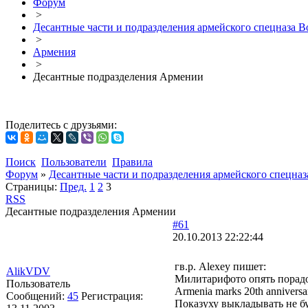
Форум
>
Десантные части и подразделения армейского спецназа В
>
Армения
>
Десантные подразделения Армении
Поделитесь с друзьями:
Поиск
Пользователи
Правила
Форум
»
Десантные части и подразделения армейского спецна
Страницы:
Пред.
1
2
3
RSS
Десантные подразделения Армении
#61
20.10.2013 22:22:44
гв.р. Alexey пишет:
AlikVDV
Милитарифото опять порад
Пользователь
Armenia marks 20th anniversar
Сообщений:
45
Регистрация:
Показуху выкладывать не бу